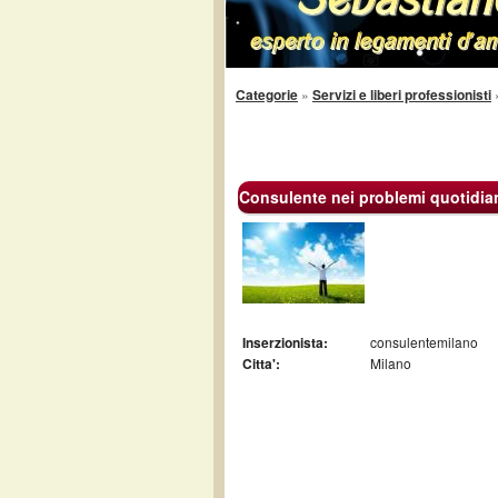
Categorie
»
Servizi e liberi professionisti
Consulente nei problemi quotidian
Inserzionista:
consulentemilano
Citta':
Milano