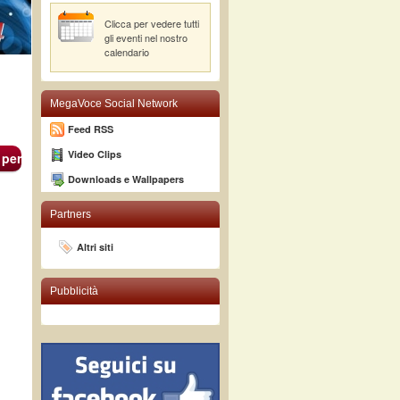
Clicca per vedere tutti
gli eventi nel nostro
calendario
MegaVoce Social Network
Feed RSS
Video Clips
 per
Downloads e Wallpapers
Partners
Altri siti
Pubblicità