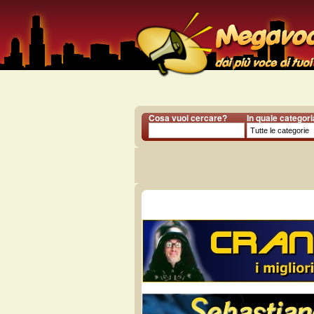
Cosa vuoi cercare?
In quale categor