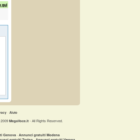
o qui
vacy
·
Aiuto
t 2009
- All Rights Reserved.
MegaVoce.it
·
iti Genova
Annunci gratuiti Modena
·
unci gratuiti Torino
Annunci gratuiti Verona