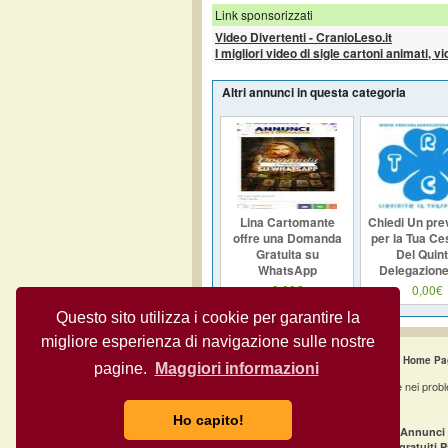
Link sponsorizzati
Video Divertenti - CranioLeso.it
I migliori video di sigle cartoni animati, v
Altri annunci in questa categoria
Lina Cartomante
Chiedi Un pre
offre una Domanda
per la Tua Ce
Gratuita su
Del Quint
WhatsApp
Delegazione
trattenuta in
0,00€
0,00€
Questo sito utilizza i cookie per garantire la
migliore esperienza di navigazione sulle nostre
Home Pa
pagine.
Maggiori informazioni
Annunci Gratuiti » Consulente nei prob
Ho capito!
·
Annunci gratuiti Milano
Annunci 
·
Annunci gratuiti Napoli
Annunci gratuiti 