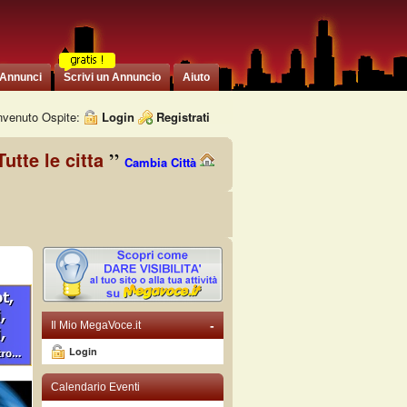
 Annunci
Scrivi un Annuncio
Aiuto
venuto Ospite:
Login
Registrati
Tutte le citta
Cambia Città
-
Il Mio MegaVoce.it
Login
Calendario Eventi