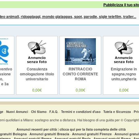
Pubblicizza il tuo sit
ideo animali, ridoppiaggi, mondo gialappas, spot, parodie, sigle telefilm, trailer...
ventivo
Consulenza
RINTRACCIO
Emigrazione in
ssione
omologazione titolo
CONTO CORRENTE
spagna,regno
o,
universitario
ROMA
unito,ungheria
 e 3a
 busta
0,00€
0,00€
0,00€
ge
·
Nuovi Annunci
·
Chi Siamo
·
F.A.Q.
·
Termini e condizioni d'uso
·
Tutela e Sicurezza
·
Pri
lemi quotidiani a Milano: sostegno anche a distanza. Hai bisogno di una guida per © Copyrigh
|
Annunci recenti per città
clicca qui per la lista completa delle città
·
·
·
gratuiti Bologna
Annunci gratuiti Brescia
Annunci gratuiti Firenze
Annunci gratu
·
·
·
·
Palermo
Annunci gratuiti Parma
Annunci gratuiti Pavia
Annunci gratuiti Roma
Ann