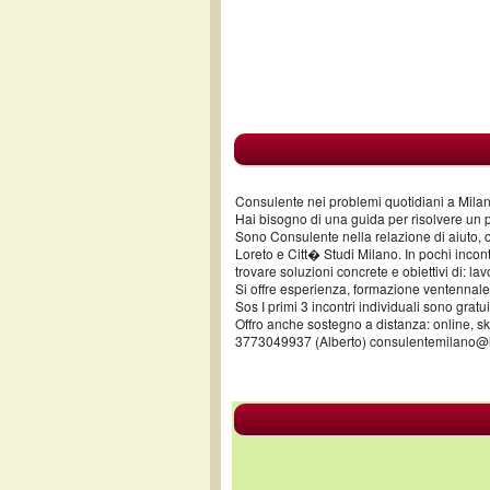
Consulente nei problemi quotidiani a Mila
Hai bisogno di una guida per risolvere un
Sono Consulente nella relazione di aiuto, o
Loreto e Citt� Studi Milano. In pochi incont
trovare soluzioni concrete e obiettivi di: lav
Si offre esperienza, formazione ventennale,
Sos I primi 3 incontri individuali sono gratui
Offro anche sostegno a distanza: online, sk
3773049937 (Alberto) consulentemilano@li