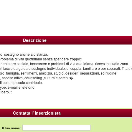
Descrizione
no: sostegno anche a distanza.
 problema di vita quotidiana senza spendere troppo?
rientatore sociale, benessere e problemi di vita quotidiana, ricevo in studio zona
ri faccio da guida e sostegno individuale, di coppia, familiare e per separati. Ti aiut
oro, famiglia, sentimenti, amicizia, studio, desideri, separazioni, solitudine.
 ascolto attivo, counseling ,cultura e serenit�.
ti poi un piccolo contributo.
ype, e-mail e telefono.
bero.it
Contatta l' Inserzionista
Il tuo nome: