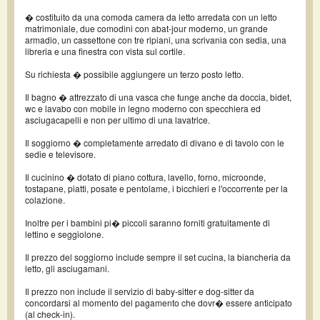
� costituito da una comoda camera da letto arredata con un letto
matrimoniale, due comodini con abat-jour moderno, un grande
armadio, un cassettone con tre ripiani, una scrivania con sedia, una
libreria e una finestra con vista sul cortile.
Su richiesta � possibile aggiungere un terzo posto letto.
Il bagno � attrezzato di una vasca che funge anche da doccia, bidet,
wc e lavabo con mobile in legno moderno con specchiera ed
asciugacapelli e non per ultimo di una lavatrice.
Il soggiorno � completamente arredato di divano e di tavolo con le
sedie e televisore.
Il cucinino � dotato di piano cottura, lavello, forno, microonde,
tostapane, piatti, posate e pentolame, i bicchieri e l'occorrente per la
colazione.
Inoltre per i bambini pi� piccoli saranno forniti gratuitamente di
lettino e seggiolone.
Il prezzo del soggiorno include sempre il set cucina, la biancheria da
letto, gli asciugamani.
Il prezzo non include il servizio di baby-sitter e dog-sitter da
concordarsi al momento del pagamento che dovr� essere anticipato
(al check-in).