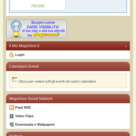
700,00€
-
Il Mio MegaVoce.it
Login
Calendario Eventi
Clicca per vedere tutti gli eventi nel nostro calendario
MegaVoce Social Network
Feed RSS
Video Clips
Downloads e Wallpapers