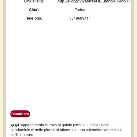
Link al sito:
http://alloggi.vivastreet.it/...kend/40661575
Citta':
Torino
Telefono:
3319689414
Descrizione
��L'appartamento si trova al quinto piano di un silenzioso
condominio di sette piani e si affaccia su uno splendido verde e sul
cortile interno.