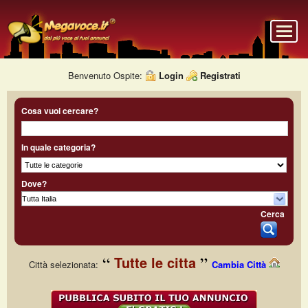
Benvenuto Ospite:
Login
Registrati
Cosa vuoi cercare?
In quale categoria?
Dove?
Cerca
Tutte le citta
Città selezionata:
Cambia Città