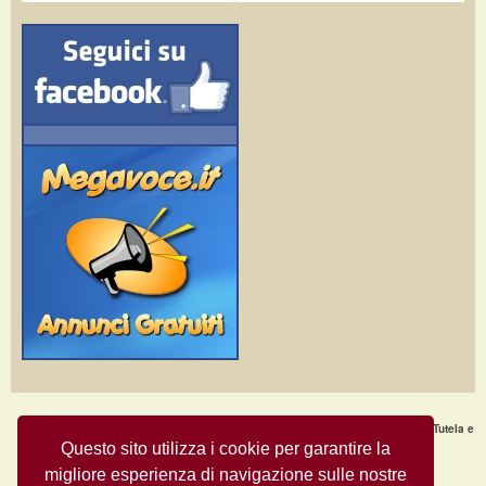
Home Page
·
Nuovi Annunci
·
Chi Siamo
·
F.A.Q.
·
Termini e condizioni d'uso
·
Tutela e
Sicurezza
·
Privacy
·
Aiuto
Questo sito utilizza i cookie per garantire la
migliore esperienza di navigazione sulle nostre
Annunci Gratuiti © Copyright 2009
- All Rights Reserved.
MegaVoce.it