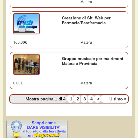
Matera
Creazione di Siti Web per
Farmacia/Parafarmacia
100,00€
Matera
Gruppo musicale per matrimoni
Matera e Provincia
0,00€
Matera
Mostra pagina 1 di 4
1
2
3
4
>
Ultimo
»