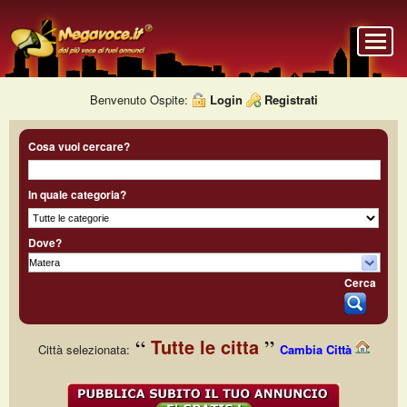
Benvenuto Ospite:
Login
Registrati
Cosa vuoi cercare?
In quale categoria?
Dove?
Cerca
Tutte le citta
Città selezionata:
Cambia Città