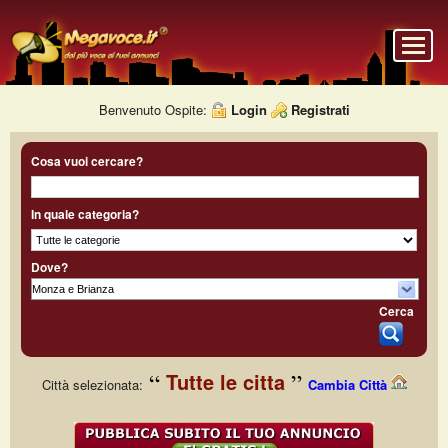
Benvenuto Ospite:
Login
Registrati
Cosa vuoi cercare?
In quale categoria?
Dove?
Cerca
Tutte le citta
Città selezionata:
Cambia Città