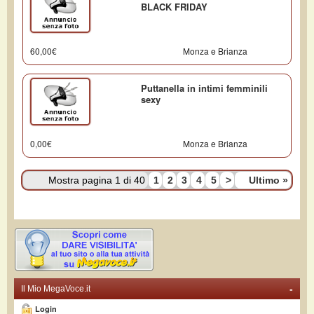
BLACK FRIDAY
60,00€
Monza e Brianza
Puttanella in intimi femminili
sexy
0,00€
Monza e Brianza
Mostra pagina 1 di 40
1
2
3
4
5
>
Ultimo
»
-
Il Mio MegaVoce.it
Login