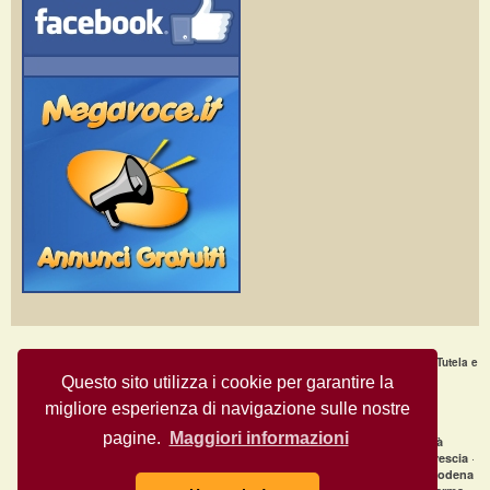
Home Page
·
Nuovi Annunci
·
Chi Siamo
·
F.A.Q.
·
Termini e condizioni d'uso
·
Tutela e
Sicurezza
·
Privacy
·
Aiuto
Questo sito utilizza i cookie per garantire la
migliore esperienza di navigazione sulle nostre
Annunci Gratuiti © Copyright 2009
- All Rights Reserved.
MegaVoce.it
pagine.
Maggiori informazioni
|
Annunci recenti per città
clicca qui per la lista completa delle città
·
·
·
Annunci gratuiti Milano
Annunci gratuiti Bologna
Annunci gratuiti Brescia
·
·
Annunci gratuiti Firenze
Annunci gratuiti Genova
Annunci gratuiti Modena