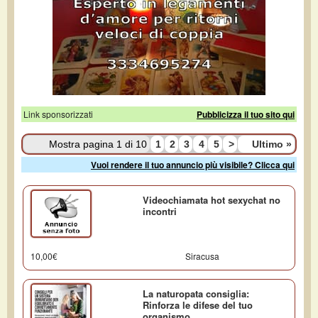
Link sponsorizzati
Pubblicizza il tuo sito qui
Mostra pagina 1 di 10
1
2
3
4
5
>
Ultimo
»
Vuoi rendere il tuo annuncio più visibile? Clicca qui
Videochiamata hot sexychat no
incontri
10,00€
Siracusa
La naturopata consiglia:
Rinforza le difese del tuo
organismo