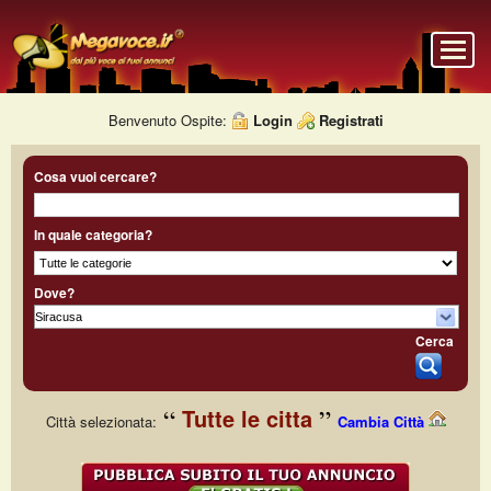
Benvenuto Ospite:
Login
Registrati
Cosa vuoi cercare?
In quale categoria?
Dove?
Cerca
Tutte le citta
Città selezionata:
Cambia Città