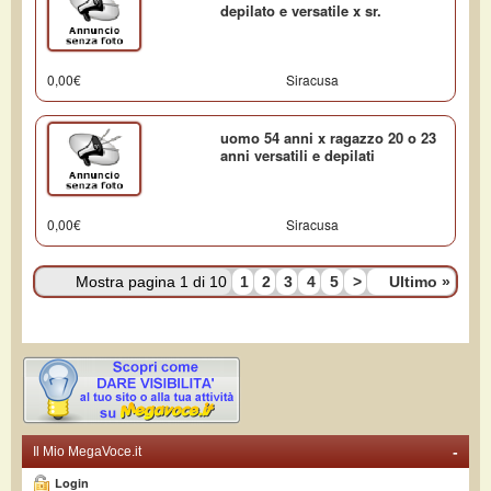
depilato e versatile x sr.
0,00€
Siracusa
uomo 54 anni x ragazzo 20 o 23
anni versatili e depilati
0,00€
Siracusa
Mostra pagina 1 di 10
1
2
3
4
5
>
Ultimo
»
-
Il Mio MegaVoce.it
Login