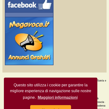
Home Page
·
Nuovi Annunci
·
Chi Siamo
·
F.A.Q.
·
Termini e condizioni d'uso
·
Tutela e
Sicurezza
·
Privacy
·
Aiuto
Questo sito utilizza i cookie per garantire la
migliore esperienza di navigazione sulle nostre
Annunci Gratuiti © Copyright 2009
- All Rights Reserved.
MegaVoce.it
pagine.
Maggiori informazioni
|
Annunci recenti per città
clicca qui per la lista completa delle città
·
·
·
Annunci gratuiti Milano
Annunci gratuiti Bologna
Annunci gratuiti Brescia
·
·
Annunci gratuiti Firenze
Annunci gratuiti Genova
Annunci gratuiti Modena