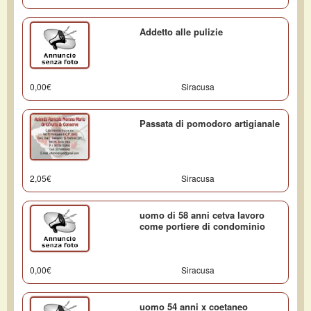
Addetto alle pulizie
0,00€
Siracusa
Passata di pomodoro artigianale
2,05€
Siracusa
uomo di 58 anni cetva lavoro
come portiere di condominio
0,00€
Siracusa
uomo 54 anni x coetaneo