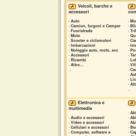
Veicoli, barche e
accessori
com
Auto
Mo
-
-
Camion, furgoni e Camper
Bil
-
-
Fuoristrada
Tri
-
-
Moto
Qua
-
-
Scooter e ciclomotori
Can
-
-
Imbarcazioni
Im
-
-
Noleggio auto, moto, ecc
Po
-
-
Accessori
Ter
-
-
Ricambi
Lof
-
-
Altro…
Vil
-
-
Cas
...
-
As
-
Li
-
Al
-
...
Elettronica e
multimedia
Ab
-
Audio e accessori
Ab
-
-
Video e accessori
Ab
-
-
Cellulari e accessori
Bo
-
-
Computer, software e
Ca
-
-