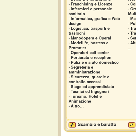
Franchising e Licenze
Co
-
-
Infermieri e personale
Gra
-
-
sanitario
Mult
Informatica, grafica e Web
Ma
-
-
design
Pul
-
Logistica, trasporti e
Tra
-
-
traslochi
Tra
-
Manodopera e Operai
Se
-
-
Modelli/e, hostess e
Alt
-
-
Promoter
...
Operatori call center
-
Portierato e reception
-
Pulizie e aiuto domestico
-
Segreteria e
-
amministrazione
Sicurezza, guardie e
-
controllo accessi
Stage ed apprendistato
-
Tecnici ed Ingegneri
-
Turismo, Hotel e
-
Animazione
Altro…
-
...
Scambio e baratto