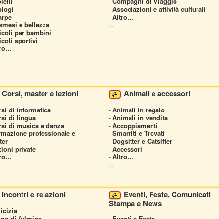
ielli
Compagni di Viaggio
-
ologi
Associazioni e attività culturali
-
arpe
Altro…
-
smesi e bellezza
...
icoli per bambini
icoli sportivi
tro…
Corsi, master e lezioni
Animali e accessori
si di informatica
Animali in regalo
-
si di lingua
Animali in vendita
-
rsi di musica e danza
Accoppiamenti
-
rmazione professionale e
Smarriti e Trovati
-
ter
Dogsitter e Catsitter
-
ioni private
Accessori
-
tro…
Altro…
-
...
Incontri e relazioni
Eventi, Feste, Comunicati
Stampa e News
icizia
lpo di fulmine
Eventi e Feste
-