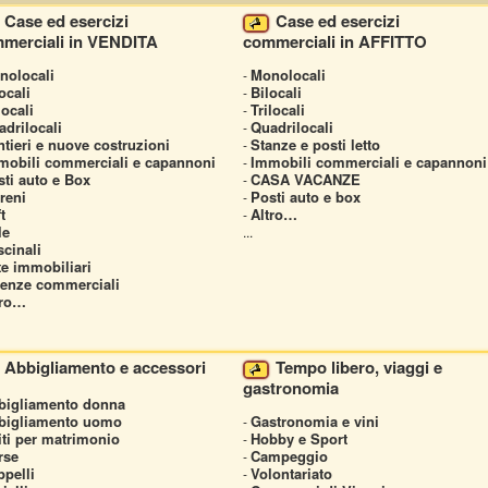
Case ed esercizi
Case ed esercizi
merciali in VENDITA
commerciali in AFFITTO
nolocali
Monolocali
-
ocali
Bilocali
-
locali
Trilocali
-
drilocali
Quadrilocali
-
tieri e nuove costruzioni
Stanze e posti letto
-
mobili commerciali e capannoni
Immobili commerciali e capannoni
-
sti auto e Box
CASA VACANZE
-
reni
Posti auto e box
-
t
Altro…
-
le
...
cinali
te immobiliari
cenze commerciali
tro…
Abbigliamento e accessori
Tempo libero, viaggi e
gastronomia
bigliamento donna
bigliamento uomo
Gastronomia e vini
-
iti per matrimonio
Hobby e Sport
-
rse
Campeggio
-
ppelli
Volontariato
-