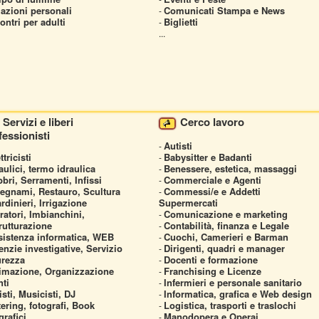
azioni personali
Comunicati Stampa e News
-
ontri per adulti
Biglietti
-
...
Servizi e liberi
Cerco lavoro
fessionisti
Autisti
-
ttricisti
Babysitter e Badanti
-
aulici, termo idraulica
Benessere, estetica, massaggi
-
bri, Serramenti, Infissi
Commerciale e Agenti
-
legnami, Restauro, Scultura
Commessi/e e Addetti
-
rdinieri, Irrigazione
Supermercati
atori, Imbianchini,
Comunicazione e marketing
-
rutturazione
Contabilità, finanza e Legale
-
sistenza informatica, WEB
Cuochi, Camerieri e Barman
-
nzie investigative, Servizio
Dirigenti, quadri e manager
-
urezza
Docenti e formazione
-
imazione, Organizzazione
Franchising e Licenze
-
ti
Infermieri e personale sanitario
-
isti, Musicisti, DJ
Informatica, grafica e Web design
-
ering, fotografi, Book
Logistica, trasporti e traslochi
-
grafici
Manodopera e Operai
-