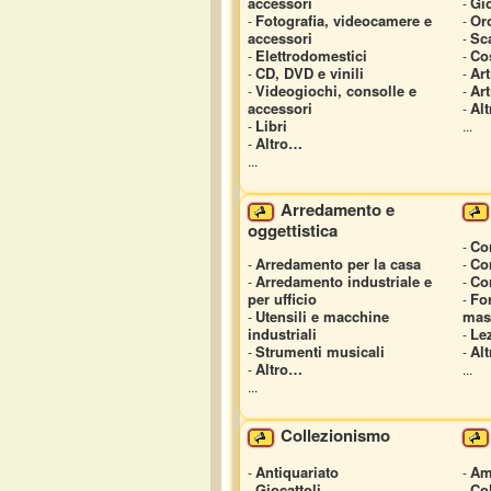
accessori
Gio
-
Fotografia, videocamere e
Or
-
-
accessori
Sc
-
Elettrodomestici
Co
-
-
CD, DVD e vinili
Art
-
-
Videogiochi, consolle e
Art
-
-
accessori
Al
-
Libri
-
...
Altro…
-
...
Arredamento e
oggettistica
Cor
-
Arredamento per la casa
Cor
-
-
Arredamento industriale e
Co
-
-
per ufficio
Fo
-
Utensili e macchine
mas
-
industriali
Lez
-
Strumenti musicali
Al
-
-
Altro…
-
...
...
Collezionismo
Antiquariato
Am
-
-
Giocattoli
Co
-
-