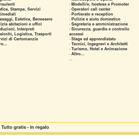
nsulenti
Modelli/e, hostess e Promoter
-
fica, Stampe, Servizi
Operatori call center
-
imediali
Portierato e reception
-
ssaggi, Estetica, Benessere
Pulizie e aiuto domestico
-
izia abitazioni e uffici
Segreteria e amministrazione
-
duzioni, Interpreti
Sicurezza, guardie e controllo
-
slochi, Logistica, Trasporti
accessi
rvizi di Cartomanzia
Stage ed apprendistato
-
ro...
Tecnici, Ingegneri e Architetti
-
Turismo, Hotel e Animazione
-
Altro…
-
...
Tutto gratis - In regalo