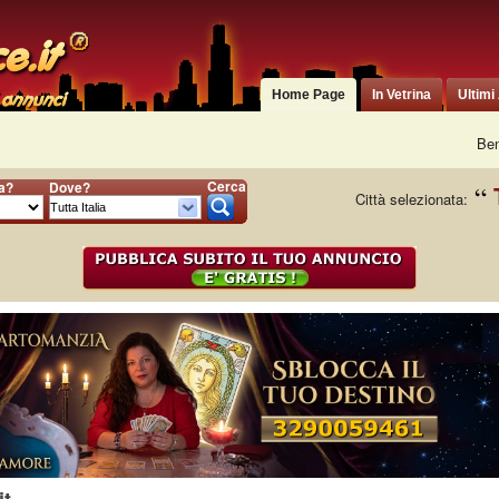
Home Page
In Vetrina
Ultimi
Ben
Cerca
ia?
Dove?
Città selezionata: