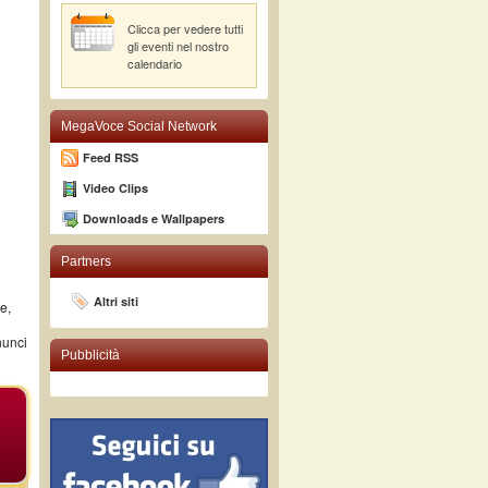
Clicca per vedere tutti
gli eventi nel nostro
calendario
MegaVoce Social Network
Feed RSS
Video Clips
Downloads e Wallpapers
Partners
Altri siti
e,
nunci
Pubblicità