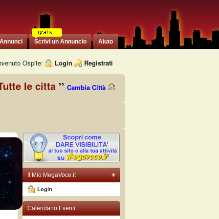
 Annunci
Scrivi un Annuncio
Aiuto
venuto Ospite:
Login
Registrati
Tutte le citta
Cambia Città
+
Il Mio MegaVoce.it
Login
Calendario Eventi