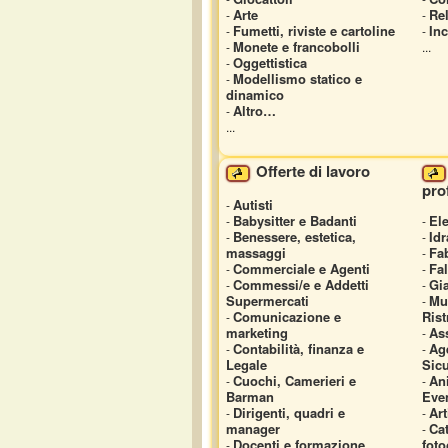
Arte
Rel
-
-
Fumetti, riviste e cartoline
Inc
-
-
Monete e francobolli
-
...
Oggettistica
-
Modellismo statico e
-
dinamico
Altro…
-
...
Offerte di lavoro
pro
Autisti
-
Babysitter e Badanti
Ele
-
-
Benessere, estetica,
Idr
-
-
massaggi
Fab
-
Commerciale e Agenti
Fa
-
-
Commessi/e e Addetti
Gia
-
-
Supermercati
Mur
-
Comunicazione e
Rist
-
marketing
As
-
Contabilità, finanza e
Age
-
-
Legale
Sic
Cuochi, Camerieri e
An
-
-
Barman
Even
Dirigenti, quadri e
Art
-
-
manager
Cat
-
Docenti e formazione
foto
-