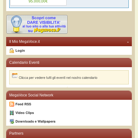
95.000,00€
-
Il Mio MegaVoce.it
Login
Calendario Eventi
Clicca per vedere tutti gli eventi nel nostro calendario
MegaVoce Social Network
Feed RSS
Video Clips
Downloads e Wallpapers
Partners