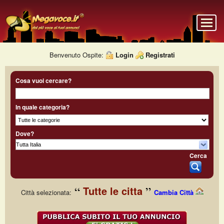
Benvenuto Ospite:
Login
Registrati
Cosa vuoi cercare?
In quale categoria?
Dove?
Cerca
Tutte le citta
Città selezionata:
Cambia Città