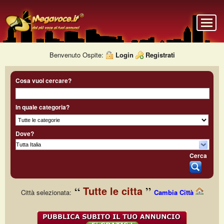
Benvenuto Ospite:
Login
Registrati
Cosa vuoi cercare?
In quale categoria?
Dove?
Cerca
Tutte le citta
Città selezionata:
Cambia Città