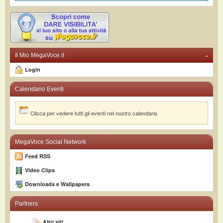
-
Il Mio MegaVoce.it
Login
Calendario Eventi
Clicca per vedere tutti gli eventi nel nostro calendario
MegaVoce Social Network
Feed RSS
Video Clips
Downloads e Wallpapers
Partners
Altri siti