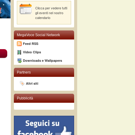
Clicca per vedere tutti
gli eventi nel nostro
calendario
MegaVoce Social Network
Feed RSS
Video Clips
Downloads e Wallpapers
Partners
Altri siti
Pubblicità