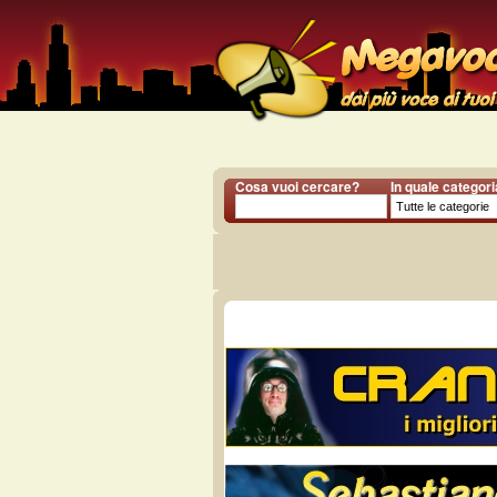
Cosa vuoi cercare?
In quale categor