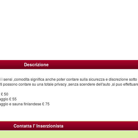
Descrizione
utti i sensi ,comodita significa anche poter contare sulla sicurezza e discrezione sotto
nti possono contare su una totale privacy ,senza scendere dell'auto ,si puo effettuare
 £ 50
aggio £ 55
ggio e sauna finlandese £ 75
Contatta l' Inserzionista