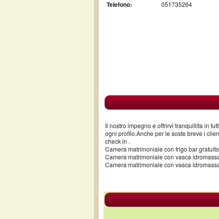
Telefono:
051735264
Il nostro impegno e offrirvi tranquillita in t
ogni profilo.Anche per le soste breve i clie
check in .
Camera matrimoniale con frigo bar gratuito
Camera matrimoniale con vasca idromass
Camera matrimoniale con vasca idromassa