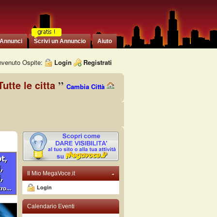
 Annunci
Scrivi un Annuncio
Aiuto
venuto Ospite:
Login
Registrati
Tutte le citta
Cambia Città
-
Il Mio MegaVoce.it
Login
Calendario Eventi