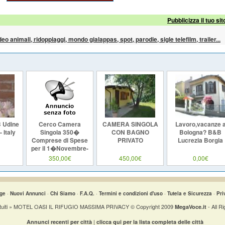
Pubblicizza il tuo sit
ideo animali, ridoppiaggi, mondo gialappas, spot, parodie, sigle telefilm, trailer...
 Udine
Cerco Camera
CAMERA SINGOLA
Lavoro,vacanze 
- Italy
Singola 350�
CON BAGNO
Bologna? B&B
Comprese di Spese
PRIVATO
Lucrezia Borgia
per il 1�Novembre-
URGENTE!!!
350,00€
450,00€
0,00€
Garbatella,SanPaolo,Marconi
ge
·
Nuovi Annunci
·
Chi Siamo
·
F.A.Q.
·
Termini e condizioni d'uso
·
Tutela e Sicurezza
·
Pri
tuiti » MOTEL OASI IL RIFUGIO MASSIMA PRIVACY © Copyright 2009
- All R
MegaVoce.it
|
Annunci recenti per città
clicca qui per la lista completa delle città