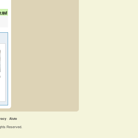
o qui
a
vacy
·
Aiuto
ights Reserved.