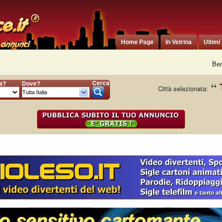
Home Page
In Vetrina
Ultimi
Ben
Cerca
ia?
Dove?
Città selezionata: