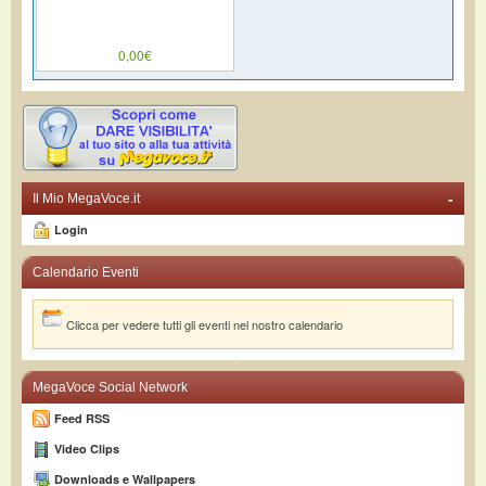
0,00€
-
Il Mio MegaVoce.it
Login
Calendario Eventi
Clicca per vedere tutti gli eventi nel nostro calendario
MegaVoce Social Network
Feed RSS
Video Clips
Downloads e Wallpapers