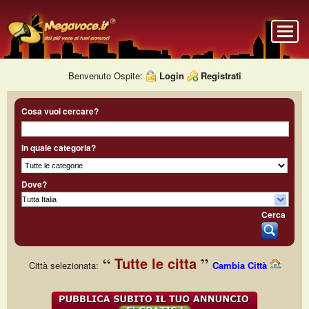
Benvenuto Ospite:
Login
Registrati
Cosa vuoi cercare?
In quale categoria?
Dove?
Cerca
Tutte le citta
Città selezionata:
Cambia Città