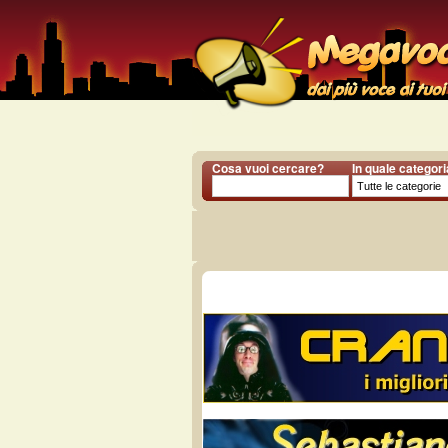
Cosa vuoi cercare?
In quale categor