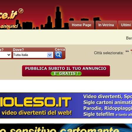
Home Page
In Vetrina
Ultimi
Ben
Cerca
ia?
Dove?
Città selezionata: