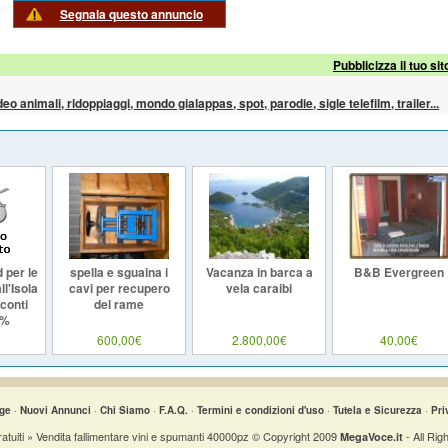
Segnala questo annuncio
Pubblicizza il tuo sit
ideo animali, ridoppiaggi, mondo gialappas, spot, parodie, sigle telefilm, trailer...
 per le
spella e sguaina i
Vacanza in barca a
B&B Evergreen
l'Isola
cavi per recupero
vela caraibi
conti
del rame
5%
600,00€
2.800,00€
40,00€
ge
·
Nuovi Annunci
·
Chi Siamo
·
F.A.Q.
·
Termini e condizioni d'uso
·
Tutela e Sicurezza
·
Pri
atuiti » Vendita fallimentare vini e spumanti 40000pz © Copyright 2009
- All Rig
MegaVoce.it