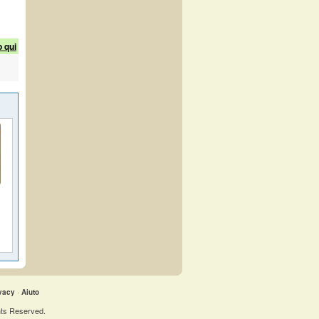
o qui
vacy
·
Aiuto
hts Reserved.