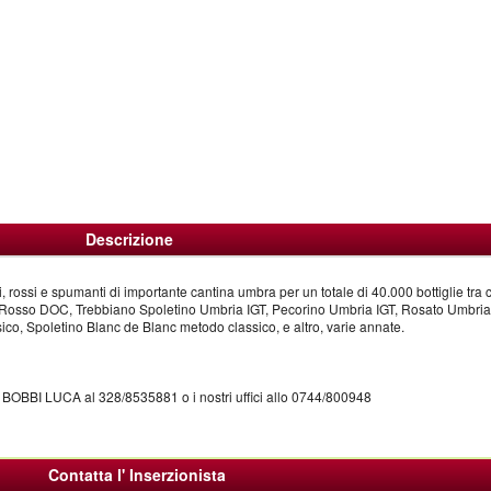
Descrizione
i, rossi e spumanti di importante cantina umbra per un totale di 40.000 bottiglie tra 
Rosso DOC, Trebbiano Spoletino Umbria IGT, Pecorino Umbria IGT, Rosato Umbria
co, Spoletino Blanc de Blanc metodo classico, e altro, varie annate.
ig. BOBBI LUCA al 328/8535881 o i nostri uffici allo 0744/800948
Contatta l' Inserzionista