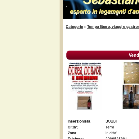
Categorie
»
Tempo libero, viaggi e gastr
Vend
Inserzionista:
BOBBI
Citta':
Terni
Zona:
in citta'
Telefono:
3288535881