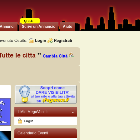
 Annunci
Scrivi un Annuncio
Aiuto
venuto Ospite:
Login
Registrati
Tutte le citta
Cambia Città
-
Il Mio MegaVoce.it
Login
Calendario Eventi