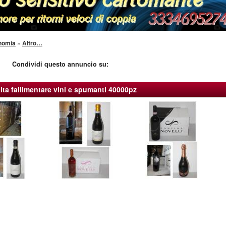
onomia
»
Altro…
Condividi questo annuncio su:
ita fallimentare vini e spumanti 40000pz