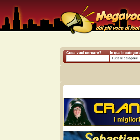
Cosa vuoi cercare?
In quale categor