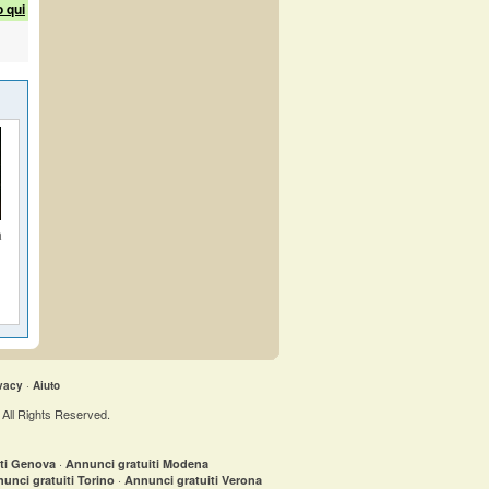
o qui
a
vacy
·
Aiuto
 All Rights Reserved.
·
iti Genova
Annunci gratuiti Modena
·
unci gratuiti Torino
Annunci gratuiti Verona