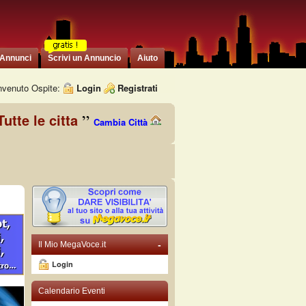
 Annunci
Scrivi un Annuncio
Aiuto
venuto Ospite:
Login
Registrati
Tutte le citta
Cambia Città
-
Il Mio MegaVoce.it
Login
Calendario Eventi