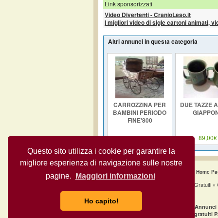
Link sponsorizzati
Video Divertenti - CranioLeso.it
I migliori video di sigle cartoni animati, v
Altri annunci in questa categoria
CARROZZINA PER
DUE TAZZE 
BAMBINI PERIODO
GIAPPO
FINE'800
1.400,00€
89,00€
Questo sito utilizza i cookie per garantire la
migliore esperienza di navigazione sulle nostre
Home Pa
pagine.
Maggiori informazioni
Annunci Gratuit
Ho capito!
·
Annunci gratuiti Milano
Annunci 
·
Annunci gratuiti Napoli
Annunci gratuiti 