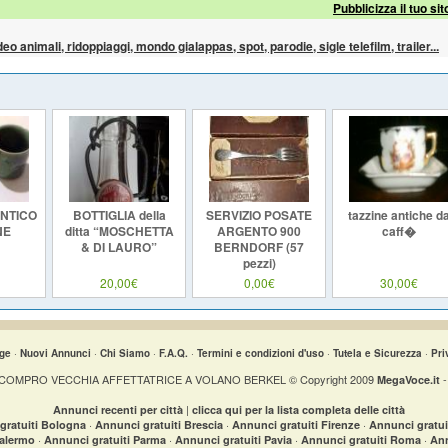
Pubblicizza il tuo sit
ideo animali, ridoppiaggi, mondo gialappas, spot, parodie, sigle telefilm, trailer...
ANTICO
BOTTIGLIA della
SERVIZIO POSATE
tazzine antiche d
NE
ditta “MOSCHETTA
ARGENTO 900
caff�
& DI LAURO”
BERNDORF (57
pezzi)
20,00€
0,00€
30,00€
ge
·
Nuovi Annunci
·
Chi Siamo
·
F.A.Q.
·
Termini e condizioni d'uso
·
Tutela e Sicurezza
·
Pri
i » COMPRO VECCHIA AFFETTATRICE A VOLANO BERKEL © Copyright 2009
-
MegaVoce.it
|
Annunci recenti per città
clicca qui per la lista completa delle città
·
·
·
gratuiti Bologna
Annunci gratuiti Brescia
Annunci gratuiti Firenze
Annunci gratu
·
·
·
·
Palermo
Annunci gratuiti Parma
Annunci gratuiti Pavia
Annunci gratuiti Roma
Ann