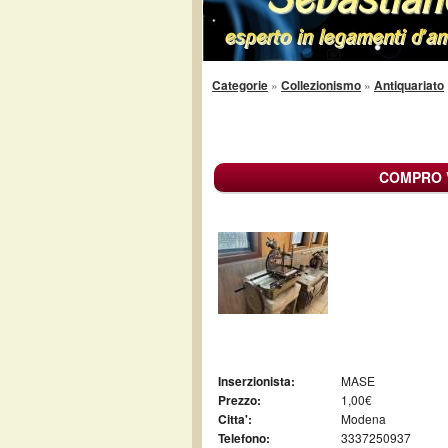
Categorie
»
Collezionismo
»
Antiquariato
COMPRO 
Inserzionista:
MASE
Prezzo:
1,00€
Citta':
Modena
Telefono:
3337250937