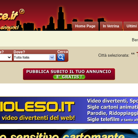
Home Page
In Vetrina
Ultimi
Ben
Cerca
ia?
Dove?
Città selezionata: