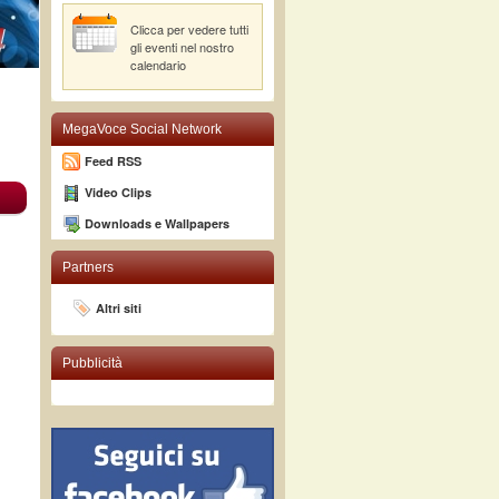
Clicca per vedere tutti
gli eventi nel nostro
calendario
MegaVoce Social Network
Feed RSS
Video Clips
Downloads e Wallpapers
Partners
Altri siti
Pubblicità