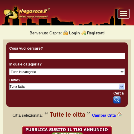
Benvenuto Ospite:
Login
Registrati
Cosa vuoi cercare?
In quale categoria?
Dove?
Cerca
Tutte le citta
Città selezionata:
Cambia Città