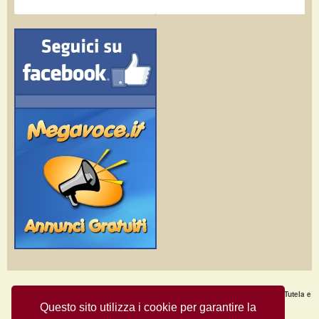
Home Page
·
Nuovi Annunci
·
Chi Siamo
·
F.A.Q.
·
Termini e condizioni d'uso
·
Tutela e
Sicurezza
·
Privacy
·
Aiuto
Questo sito utilizza i cookie per garantire la