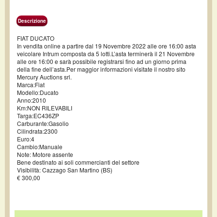
Descrizione
FIAT DUCATO
In vendita online a partire dal 19 Novembre 2022 alle ore 16:00 asta
veicolare Intrum composta da 5 lotti.L’asta terminerà il 21 Novembre
alle ore 16:00 e sarà possibile registrarsi fino ad un giorno prima
della fine dell’asta.Per maggior informazioni visitate il nostro sito
Mercury Auctions srl.
Marca:Fiat
Modello:Ducato
Anno:2010
Km:NON RILEVABILI
Targa:EC436ZP
Carburante:Gasolio
Cilindrata:2300
Euro:4
Cambio:Manuale
Note: Motore assente
Bene destinato ai soli commercianti del settore
Visibilità: Cazzago San Martino (BS)
€ 300,00