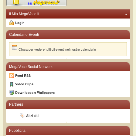
-
Il Mio MegaVoce.it
Login
Calendario Eventi
Clicca per vedere tutti gli eventi nel nostro calendario
MegaVoce Social Network
Feed RSS
Video Clips
Downloads e Wallpapers
Partners
Altri siti
Pubblicità