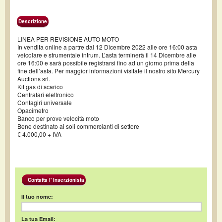
Descrizione
LINEA PER REVISIONE AUTO MOTO
In vendita online a partre dal 12 Dicembre 2022 alle ore 16:00 asta
veicolare e strumentale intrum. L’asta terminerà il 14 Dicembre alle
ore 16:00 e sarà possibile registrarsi fino ad un giorno prima della
fine dell’asta. Per maggior informazioni visitate il nostro sito Mercury
Auctions srl.
Kit gas di scarico
Centrafari elettronico
Contagiri universale
Opacimetro
Banco per prove velocità moto
Bene destinato ai soli commercianti di settore
€ 4.000,00 + IVA
Contatta l' Inserzionista
Il tuo nome:
La tua Email: