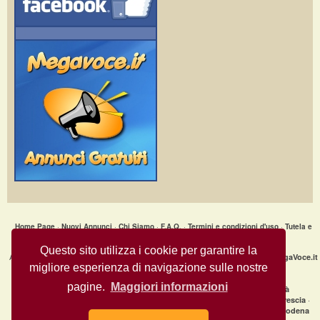
Home Page
·
Nuovi Annunci
·
Chi Siamo
·
F.A.Q.
·
Termini e condizioni d'uso
·
Tutela e
Sicurezza
·
Privacy
·
Aiuto
Questo sito utilizza i cookie per garantire la
Annunci Gratuiti » LINEA PER REVISIONE AUTO MOTO © Copyright 2009
MegaVoce.it
migliore esperienza di navigazione sulle nostre
- All Rights Reserved.
pagine.
Maggiori informazioni
|
Annunci recenti per città
clicca qui per la lista completa delle città
·
·
·
Annunci gratuiti Milano
Annunci gratuiti Bologna
Annunci gratuiti Brescia
·
·
Annunci gratuiti Firenze
Annunci gratuiti Genova
Annunci gratuiti Modena