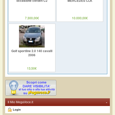
occasione citroen C2
MERCEDES CLK
7.300,00€
10.000,00€
Golf sportline 2.0 140 cavalli
2006
13,50€
-
Il Mio MegaVoce.it
Login