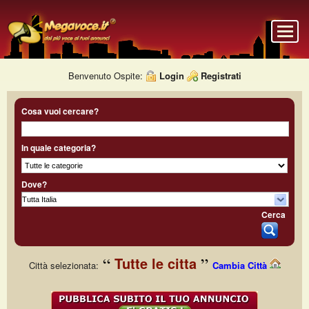
Benvenuto Ospite:
Login
Registrati
Cosa vuoi cercare?
In quale categoria?
Dove?
Cerca
Tutte le citta
Città selezionata:
Cambia Città