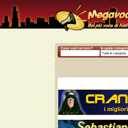
Cosa vuoi cercare?
In quale categor