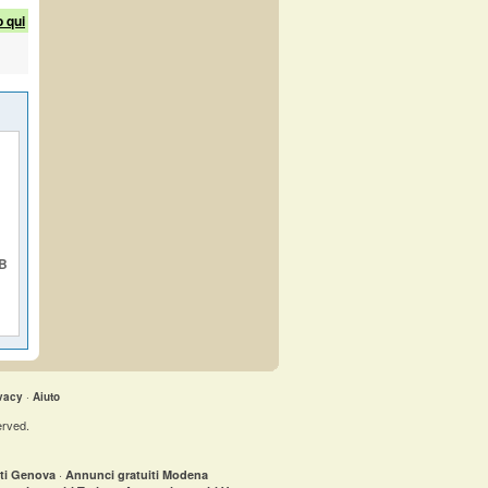
o qui
 B
vacy
·
Aiuto
erved.
·
iti Genova
Annunci gratuiti Modena