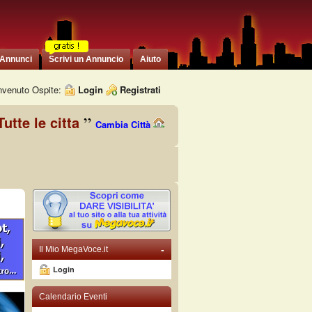
 Annunci
Scrivi un Annuncio
Aiuto
venuto Ospite:
Login
Registrati
Tutte le citta
Cambia Città
-
Il Mio MegaVoce.it
Login
Calendario Eventi