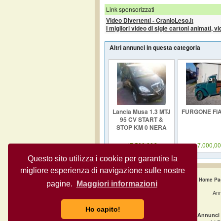
Link sponsorizzati
Video Divertenti - CranioLeso.it
I migliori video di sigle cartoni animati, v
Altri annunci in questa categoria
Lancia Musa 1.3 MTJ
FURGONE FIA
95 CV START &
STOP KM 0 NERA
17.500,00€
7.000,0
Questo sito utilizza i cookie per garantire la
migliore esperienza di navigazione sulle nostre
Home Pa
pagine.
Maggiori informazioni
Ann
Ho capito!
·
Annunci gratuiti Milano
Annunci 