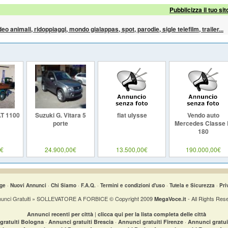
Pubblicizza il tuo sit
ideo animali, ridoppiaggi, mondo gialappas, spot, parodie, sigle telefilm, trailer...
T 1100
Suzuki G. Vitara 5
fiat ulysse
Vendo auto
porte
Mercedes Classe
180
0€
24.900,00€
13.500,00€
190.000,00€
ge
·
Nuovi Annunci
·
Chi Siamo
·
F.A.Q.
·
Termini e condizioni d'uso
·
Tutela e Sicurezza
·
Pri
unci Gratuiti » SOLLEVATORE A FORBICE © Copyright 2009
- All Rights Res
MegaVoce.it
|
Annunci recenti per città
clicca qui per la lista completa delle città
·
·
·
gratuiti Bologna
Annunci gratuiti Brescia
Annunci gratuiti Firenze
Annunci gratu