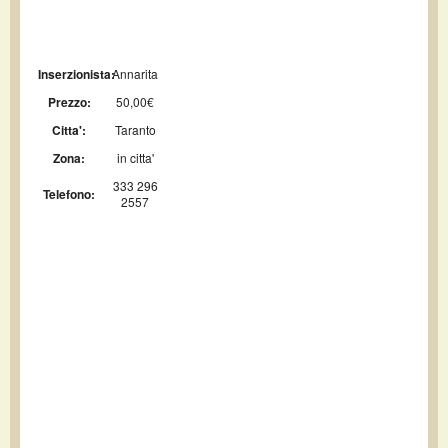
Inserzionista:
Annarita
Prezzo:
50,00€
Citta':
Taranto
Zona:
in citta'
333 296
Telefono:
2557