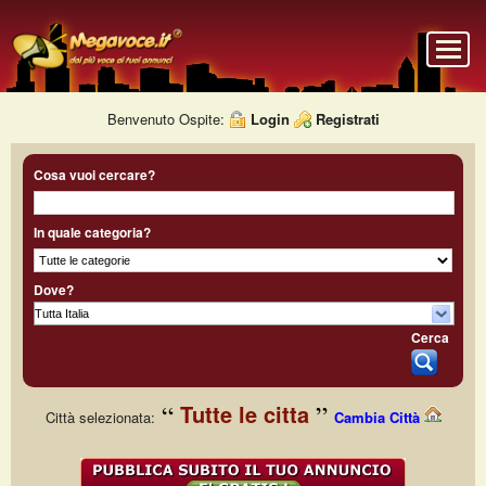
Benvenuto Ospite:
Login
Registrati
Cosa vuoi cercare?
In quale categoria?
Dove?
Cerca
Tutte le citta
Città selezionata:
Cambia Città