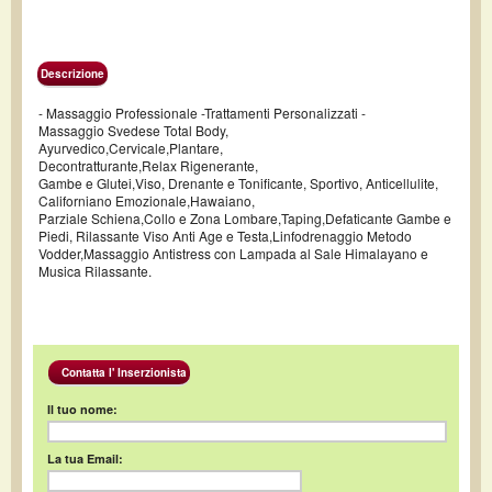
Descrizione
- Massaggio Professionale -Trattamenti Personalizzati -
Massaggio Svedese Total Body,
Ayurvedico,Cervicale,Plantare,
Decontratturante,Relax Rigenerante,
Gambe e Glutei,Viso, Drenante e Tonificante, Sportivo, Anticellulite,
Californiano Emozionale,Hawaiano,
Parziale Schiena,Collo e Zona Lombare,Taping,Defaticante Gambe e
Piedi, Rilassante Viso Anti Age e Testa,Linfodrenaggio Metodo
Vodder,Massaggio Antistress con Lampada al Sale Himalayano e
Musica Rilassante.
Contatta l' Inserzionista
Il tuo nome:
La tua Email: