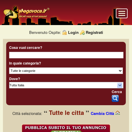
Benvenuto Ospite:
Login
Registrati
Cosa vuoi cercare?
In quale categoria?
Dove?
Cerca
Tutte le citta
Città selezionata:
Cambia Città