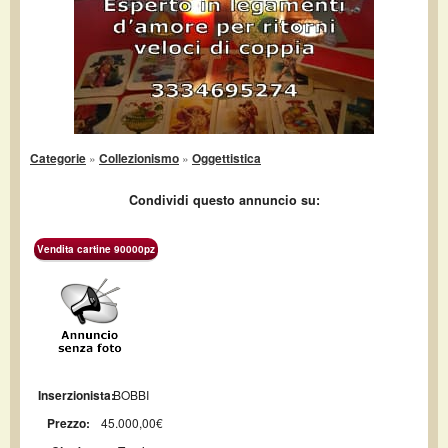
Categorie
»
Collezionismo
»
Oggettistica
Condividi questo annuncio su:
Vendita cartine 90000pz
Inserzionista:
BOBBI
Prezzo:
45.000,00€