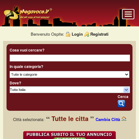
Benvenuto Ospite:
Login
Registrati
Cosa vuoi cercare?
In quale categoria?
Dove?
Cerca
Tutte le citta
Città selezionata:
Cambia Città