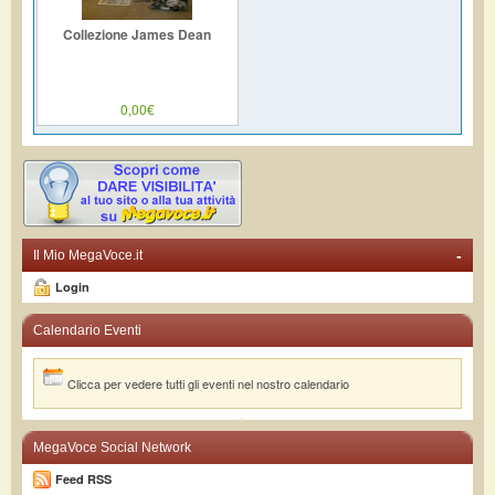
Collezione James Dean
0,00€
-
Il Mio MegaVoce.it
Login
Calendario Eventi
Clicca per vedere tutti gli eventi nel nostro calendario
MegaVoce Social Network
Feed RSS