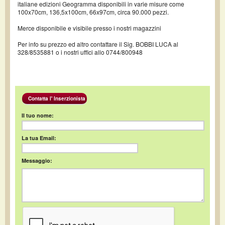
italiane edizioni Geogramma disponibili in varie misure come
100x70cm, 136,5x100cm, 66x97cm, circa 90.000 pezzi.
Merce disponibile e visibile presso i nostri magazzini
Per info su prezzo ed altro contattare il Sig. BOBBI LUCA al
328/8535881 o i nostri uffici allo 0744/800948
Contatta l' Inserzionista
Il tuo nome:
La tua Email:
Messaggio: