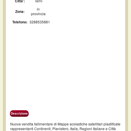
Citta':
Terni
in
Zona:
provincia
Telefono:
3288535881
Descrizione
Nuova vendita fallimentare di Mappe scolastiche satellitari plastificate
rappresentanti Continenti, Planisfero, Italia, Regioni Italiane e Città