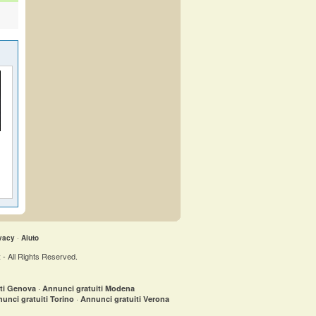
vacy
·
Aiuto
- All Rights Reserved.
t
·
iti Genova
Annunci gratuiti Modena
·
unci gratuiti Torino
Annunci gratuiti Verona