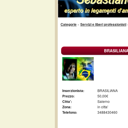
Categorie
»
Servizi e liberi professionisti
BRASILIANA
Inserzionista:
BRASILIANA
Prezzo:
50,00€
Citta':
Salerno
Zona:
in citta'
Telefono:
3488430460