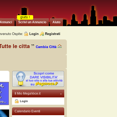
 Annunci
Scrivi un Annuncio
Aiuto
venuto Ospite:
Login
Registrati
Tutte le citta
Cambia Città
-
Il Mio MegaVoce.it
Login
Calendario Eventi