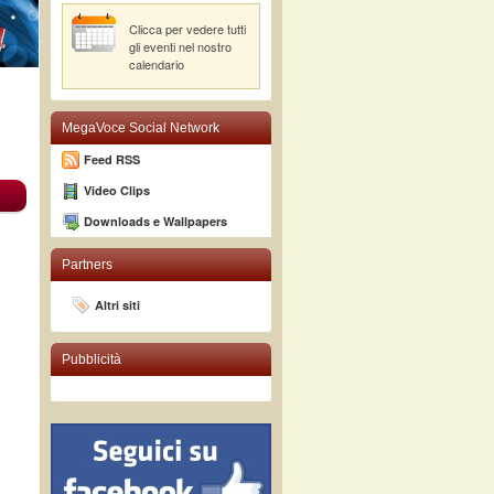
Clicca per vedere tutti
gli eventi nel nostro
calendario
MegaVoce Social Network
Feed RSS
Video Clips
Downloads e Wallpapers
Partners
Altri siti
Pubblicità