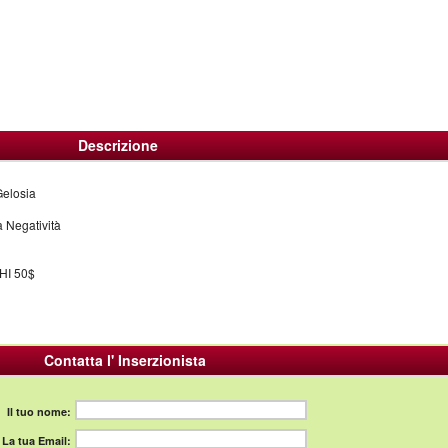
Descrizione
Gelosia
 Negatività
I 50$
Contatta l' Inserzionista
Il tuo nome:
La tua Email: