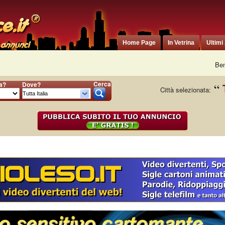
Home Page
In Vetrina
Ultimi
Ben
Cerca
ia?
Dove?
Città selezionata: