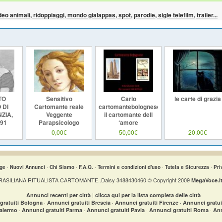
ideo animali, ridoppiaggi, mondo gialappas, spot, parodie, sigle telefilm, trailer...
TO
Sensitivo
Carlo
le carte di grazia
 DI
Cartomante reale
cartomantebolognese
ZIA,
Veggente
il cartomante dell
91
Parapsicologo
‘amore
Daniel De Santi
0,00€
50,00€
20,00€
ge
·
Nuovi Annunci
·
Chi Siamo
·
F.A.Q.
·
Termini e condizioni d'uso
·
Tutela e Sicurezza
·
Pri
» BRASILIANA RITUALISTA CARTOMANTE..Daisy 3488430460 © Copyright 2009
MegaVoce.i
|
Annunci recenti per città
clicca qui per la lista completa delle città
·
·
·
gratuiti Bologna
Annunci gratuiti Brescia
Annunci gratuiti Firenze
Annunci gratu
·
·
·
·
Palermo
Annunci gratuiti Parma
Annunci gratuiti Pavia
Annunci gratuiti Roma
Ann