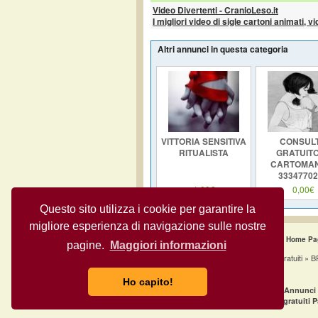
Video Divertenti - CranioLeso.it
I migliori video di sigle cartoni animati, v
Altri annunci in questa categoria
VITTORIA SENSITIVA
CONSUL
RITUALISTA
GRATUITO
CARTOMAN
33347702
1,00€
0,00€
Questo sito utilizza i cookie per garantire la
migliore esperienza di navigazione sulle nostre
Home Pa
pagine.
Maggiori informazioni
Annunci Gratuiti 
Ho capito!
·
Annunci gratuiti Milano
Annunci 
·
Annunci gratuiti Napoli
Annunci gratuiti 