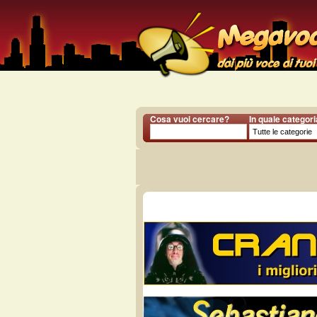
Cosa vuoi cercare?
In quale categor