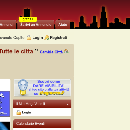
 Annunci
Scrivi un Annuncio
Aiuto
venuto Ospite:
Login
Registrati
Tutte le citta
Cambia Città
-
Il Mio MegaVoce.it
Login
Calendario Eventi