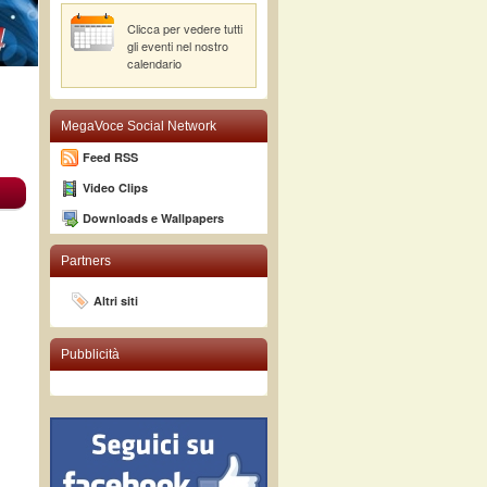
Clicca per vedere tutti
gli eventi nel nostro
calendario
MegaVoce Social Network
Feed RSS
Video Clips
Downloads e Wallpapers
Partners
Altri siti
Pubblicità