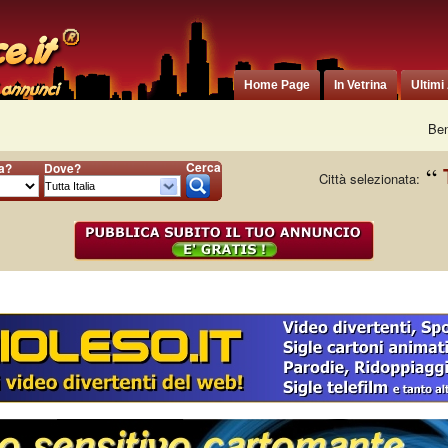
Home Page
In Vetrina
Ultimi
Ben
Cerca
ia?
Dove?
Città selezionata: