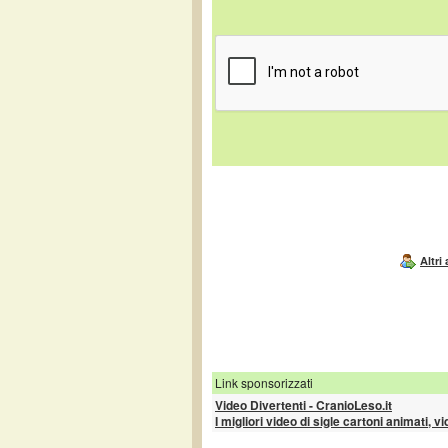
Altri
Link sponsorizzati
Video Divertenti - CranioLeso.it
I migliori video di sigle cartoni animati, v