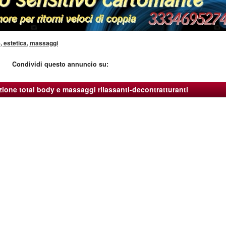
 estetica, massaggi
Condividi questo annuncio su:
azione total body e massaggi rilassanti-decontratturanti