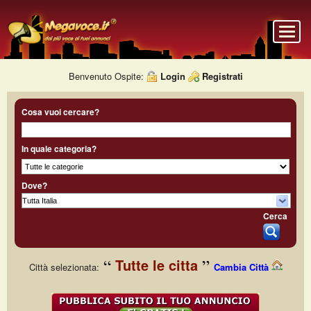
Benvenuto Ospite:
Login
Registrati
Cosa vuoi cercare?
In quale categoria?
Dove?
Cerca
Tutte le citta
Città selezionata:
Cambia Città