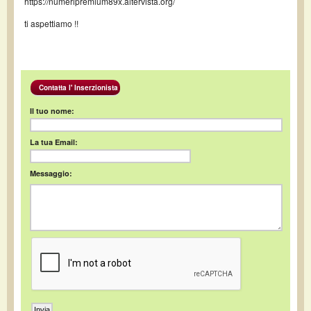
https://numeripremium89x.altervista.org/
ti aspettiamo !!
Contatta l' Inserzionista
Il tuo nome:
La tua Email:
Messaggio: