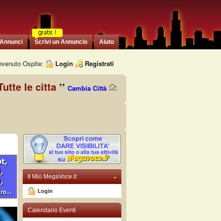
 Annunci
Scrivi un Annuncio
Aiuto
venuto Ospite:
Login
Registrati
Tutte le citta
Cambia Città
-
Il Mio MegaVoce.it
Login
Calendario Eventi