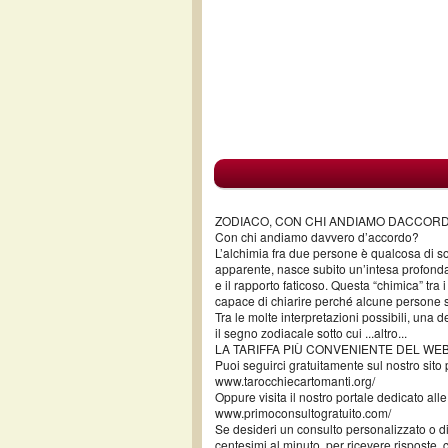
ZODIACO, CON CHI ANDIAMO DACCOR
Con chi andiamo davvero d’accordo?
L’alchimia fra due persone è qualcosa di 
apparente, nasce subito un’intesa profonda; 
e il rapporto faticoso. Questa “chimica” tr
capace di chiarire perché alcune persone 
Tra le molte interpretazioni possibili, una 
il segno zodiacale sotto cui ...altro...
LA TARIFFA PIÙ CONVENIENTE DEL WEB
Puoi seguirci gratuitamente sul nostro sito
www.tarocchiecartomanti.org/
Oppure visita il nostro portale dedicato alle
www.primoconsultogratuito.com/
Se desideri un consulto personalizzato o d
centesimi al minuto, per ricevere risposte, 