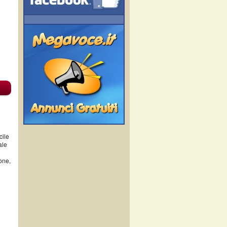
cile
ale
ione,