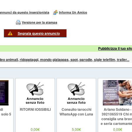
 annunci da questo inserzionista
Informa Un Amico
Versione per la stampa
Segnala questo annuncio
Pubblicizza il tuo sit
ideo animali, ridoppiaggi, mondo gialappas, spot, parodie, sigle telefilm, trailer...
di
RITORNI IOSSIBILI
Consulto tarocchi
Ariano Soldano -
 solo 5
WhatsApp con Luna
3921065519 Chi m
consiglia una bra
e seria cartomant
Cartomanzia Rom
0,00€
5,00€
0,00€