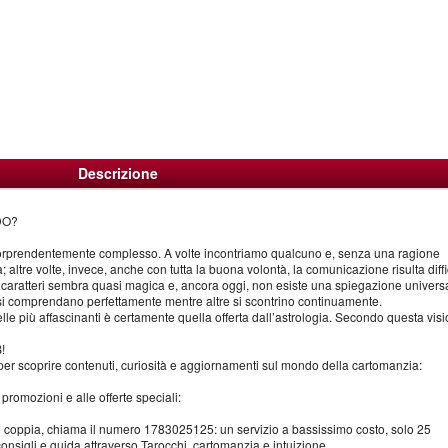
Descrizione
DO?
sorprendentemente complesso. A volte incontriamo qualcuno e, senza una ragione
altre volte, invece, anche con tutta la buona volontà, la comunicazione risulta diffi
a i caratteri sembra quasi magica e, ancora oggi, non esiste una spiegazione univers
si comprendano perfettamente mentre altre si scontrino continuamente.
delle più affascinanti è certamente quella offerta dall’astrologia. Secondo questa vis
!
 per scoprire contenuti, curiosità e aggiornamenti sul mondo della cartomanzia:
 promozioni e alle offerte speciali:
i coppia, chiama il numero 1783025125: un servizio a bassissimo costo, solo 25
consigli e guida attraverso Tarocchi, cartomanzia e intuizione.