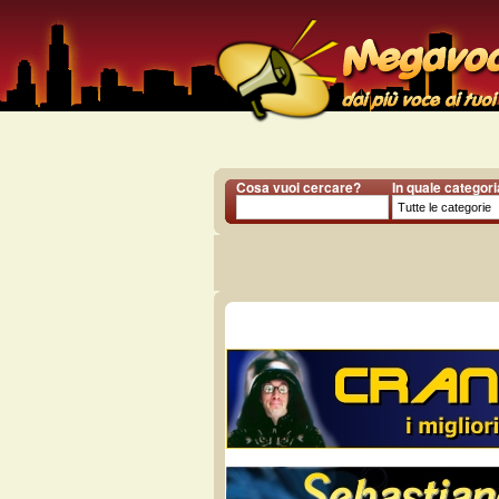
Cosa vuoi cercare?
In quale categor