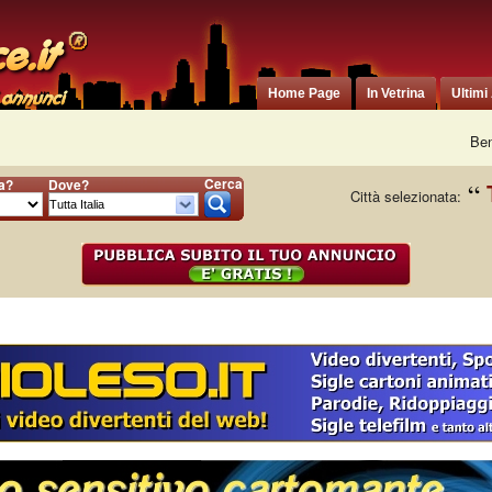
Home Page
In Vetrina
Ultimi
Ben
Cerca
ia?
Dove?
Città selezionata: