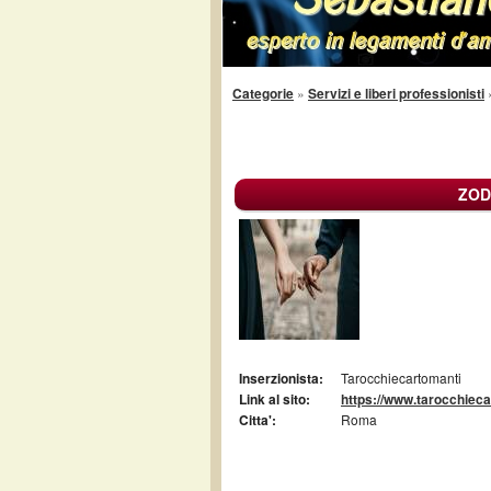
Categorie
»
Servizi e liberi professionisti
ZOD
Inserzionista:
Tarocchiecartomanti
Link al sito:
https://www.tarocchieca
Citta':
Roma