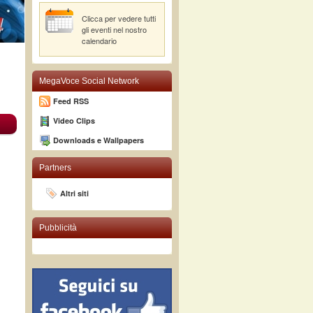
Clicca per vedere tutti
gli eventi nel nostro
calendario
MegaVoce Social Network
Feed RSS
Video Clips
Downloads e Wallpapers
Partners
Altri siti
Pubblicità