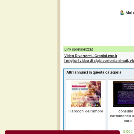
Altri
Link sponsorizzati
Video Divertenti - CranioLeso.it
I migliori video di sigle cartoni animati, v
Altri annunci in questa categoria
I tarocchi dell'amore
consulto 
cartomanzia a
euro
0,50€
5,00€