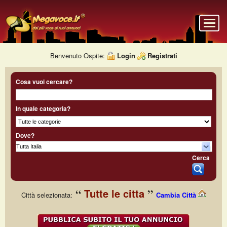
Benvenuto Ospite:
Login
Registrati
Cosa vuoi cercare?
In quale categoria?
Dove?
Cerca
Tutte le citta
Città selezionata:
Cambia Città