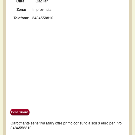
Citta':
Cagliari
Zona:
in provincia
Telefono:
3484558810
Descrizione
Carotmante sensitiva Mary offre primo consulto a soli 3 euro per info
3484558810