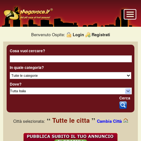
Benvenuto Ospite:
Login
Registrati
Cosa vuoi cercare?
In quale categoria?
Dove?
Cerca
Tutte le citta
Città selezionata:
Cambia Città