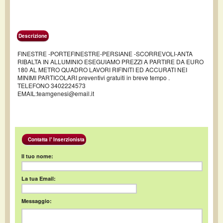
Descrizione
FINESTRE -PORTEFINESTRE-PERSIANE -SCORREVOLI-ANTA
RIBALTA IN ALLUMINIO ESEGUIAMO PREZZI A PARTIRE DA EURO
180 AL METRO QUADRO LAVORI RIFINITI ED ACCURATI NEI
MINIMI PARTICOLARI preventivi gratuiti in breve tempo .
TELEFONO 3402224573
EMAIL:teamgenesi@email.it
Contatta l' Inserzionista
Il tuo nome:
La tua Email:
Messaggio: