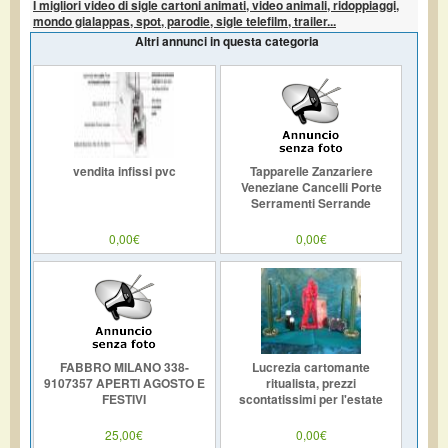
I migliori video di sigle cartoni animati, video animali, ridoppiaggi,
mondo gialappas, spot, parodie, sigle telefilm, trailer...
Altri annunci in questa categoria
vendita infissi pvc
Tapparelle Zanzariere
Veneziane Cancelli Porte
Serramenti Serrande
0,00€
0,00€
FABBRO MILANO 338-
Lucrezia cartomante
9107357 APERTI AGOSTO E
ritualista, prezzi
FESTIVI
scontatissimi per l'estate
25,00€
0,00€