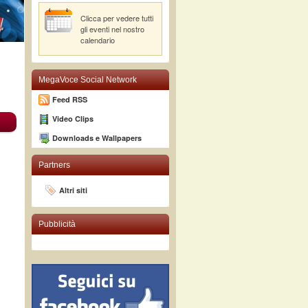
Clicca per vedere tutti
gli eventi nel nostro
calendario
MegaVoce Social Network
Feed RSS
Video Clips
Downloads e Wallpapers
Partners
Altri siti
Pubblicità