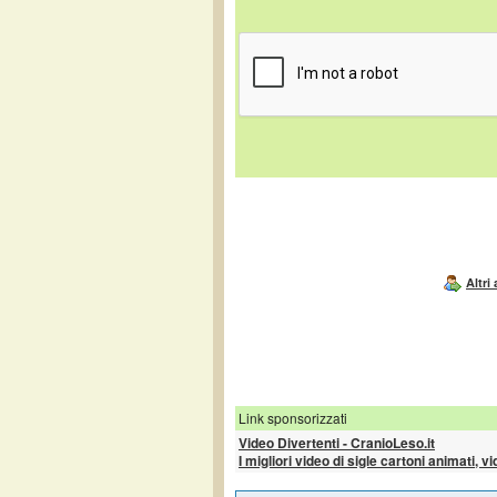
Altri
Link sponsorizzati
Video Divertenti - CranioLeso.it
I migliori video di sigle cartoni animati, v