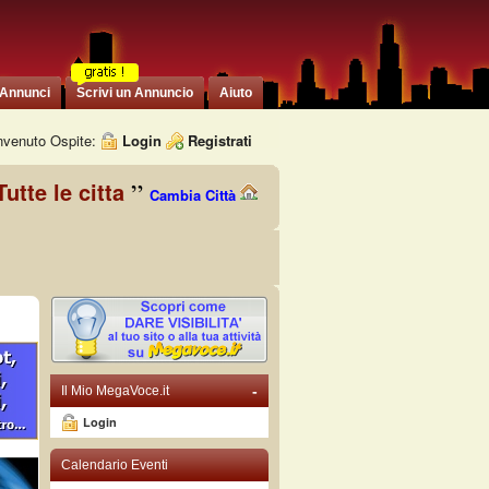
 Annunci
Scrivi un Annuncio
Aiuto
venuto Ospite:
Login
Registrati
Tutte le citta
Cambia Città
-
Il Mio MegaVoce.it
Login
Calendario Eventi