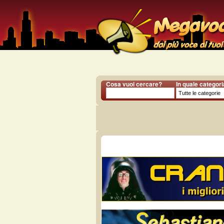
Cosa vuoi cercare?
In quale categor