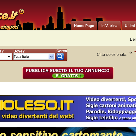
Home Page
In Vetrina
Ultimi
Ben
Cerca
ia?
Dove?
Città selezionata: