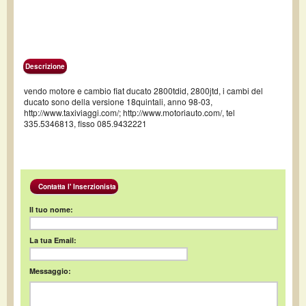
Descrizione
vendo motore e cambio fiat ducato 2800tdid, 2800jtd, i cambi del
ducato sono della versione 18quintali, anno 98-03,
http://www.taxiviaggi.com/; http://www.motoriauto.com/, tel
335.5346813, fisso 085.9432221
Contatta l' Inserzionista
Il tuo nome:
La tua Email:
Messaggio: