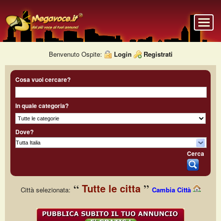
Benvenuto Ospite:
Login
Registrati
Cosa vuoi cercare?
In quale categoria?
Dove?
Cerca
Tutte le citta
Città selezionata:
Cambia Città