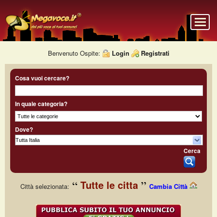
Benvenuto Ospite:
Login
Registrati
Cosa vuoi cercare?
In quale categoria?
Dove?
Cerca
Tutte le citta
Città selezionata:
Cambia Città