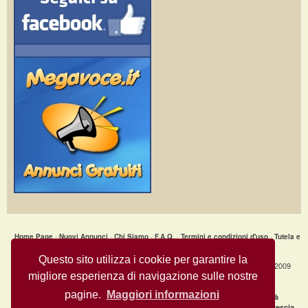
Home Page
·
Nuovi Annunci
·
Chi Siamo
·
F.A.Q.
·
Termini e condizioni d'uso
·
Tutela e
Sicurezza
·
Privacy
·
Aiuto
Questo sito utilizza i cookie per garantire la
Annunci Gratuiti » STOCK FERRAMENTA E GIARDINAGGIO © Copyright 2009
migliore esperienza di navigazione sulle nostre
- All Rights Reserved.
MegaVoce.it
pagine.
Maggiori informazioni
|
Annunci recenti per città
clicca qui per la lista completa delle città
·
·
·
Annunci gratuiti Milano
Annunci gratuiti Bologna
Annunci gratuiti Brescia