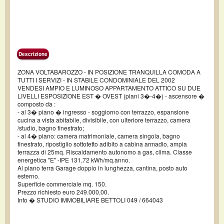
Descrizione
ZONA VOLTABAROZZO - IN POSIZIONE TRANQUILLA COMODA A
TUTTI I SERVIZI - IN STABILE CONDOMINIALE DEL 2002
VENDESI AMPIO E LUMINOSO APPARTAMENTO ATTICO SU DUE
LIVELLI ESPOSIZIONE EST � OVEST (piani 3�-4�) - ascensore �
composto da :
- al 3� piano � ingresso - soggiorno con terrazzo, espansione
cucina a vista abitabile, divisibile, con ulteriore terrazzo, camera
/studio, bagno finestrato;
- al 4� piano: camera matrimoniale, camera singola, bagno
finestrato, ripostiglio sottotetto adibito a cabina armadio, ampia
terrazza di 25mq. Riscaldamento autonomo a gas, clima. Classe
energetica "E" -IPE 131,72 kWh/mq.anno.
Al piano terra Garage doppio in lunghezza, cantina, posto auto
esterno.
Superficie commerciale mq. 150.
Prezzo richiesto euro 249.000,00.
Info � STUDIO IMMOBILIARE BETTOLI 049 / 664043