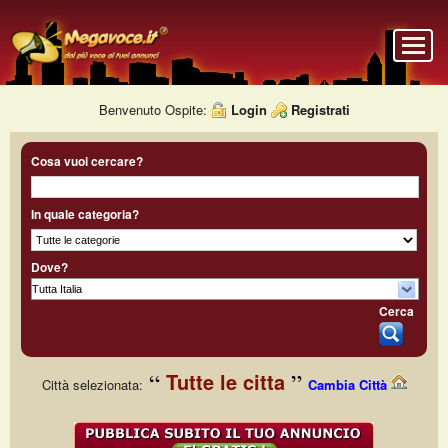
Benvenuto Ospite:
Login
Registrati
Cosa vuoi cercare?
In quale categoria?
Dove?
Cerca
Tutte le citta
Città selezionata:
Cambia Città