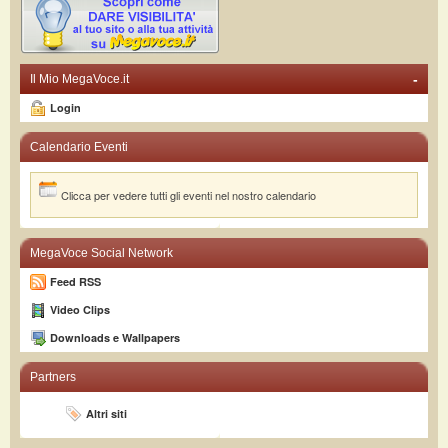
-
Il Mio MegaVoce.it
Login
Calendario Eventi
Clicca per vedere tutti gli eventi nel nostro calendario
MegaVoce Social Network
Feed RSS
Video Clips
Downloads e Wallpapers
Partners
Altri siti