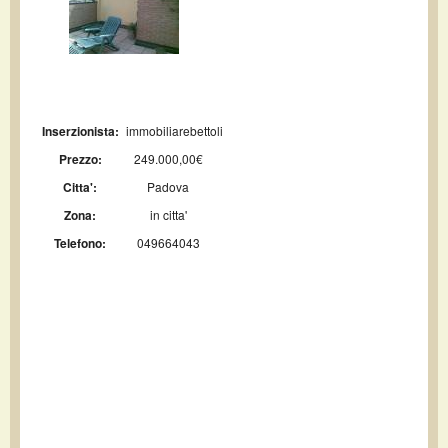
Inserzionista:
immobiliarebettoli
Prezzo:
249.000,00€
Citta':
Padova
Zona:
in citta'
Telefono:
049664043