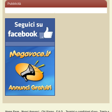
Pubblicità
Home Page
·
Nuovi Annunci
·
Chi Siamo
·
F.A.Q.
·
Termini e condizioni d'uso
·
Tutela e