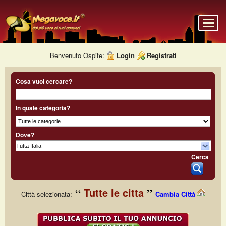
Benvenuto Ospite:
Login
Registrati
Cosa vuoi cercare?
In quale categoria?
Dove?
Cerca
Tutte le citta
Città selezionata:
Cambia Città