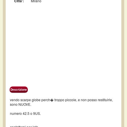
Citta':
Milano
Descrizione
vendo scarpe globe perch� troppo piccole, e non posso restituirle,
sono NUOVE.
numero 42.5 o 9US.
contattemi per info.