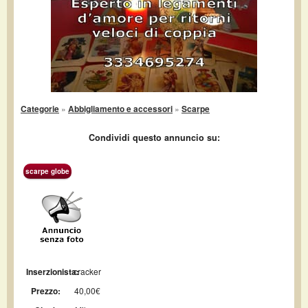
Categorie
»
Abbigliamento e accessori
»
Scarpe
Condividi questo annuncio su:
scarpe globe
Inserzionista:
cracker
Prezzo:
40,00€