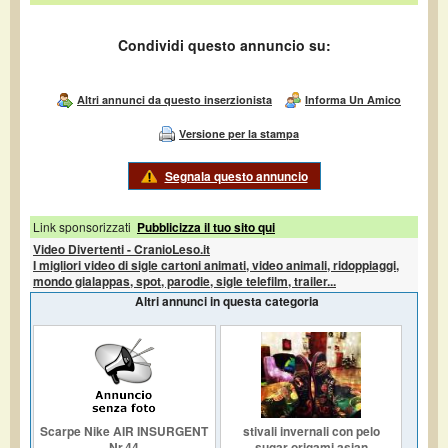
Condividi questo annuncio su:
Altri annunci da questo inserzionista
Informa Un Amico
Versione per la stampa
Segnala questo annuncio
Link sponsorizzati
Pubblicizza il tuo sito qui
Video Divertenti - CranioLeso.it
I migliori video di sigle cartoni animati, video animali, ridoppiaggi,
mondo gialappas, spot, parodie, sigle telefilm, trailer...
Altri annunci in questa categoria
Scarpe Nike AIR INSURGENT
stivali invernali con pelo
Nr.44
sugar origami asian