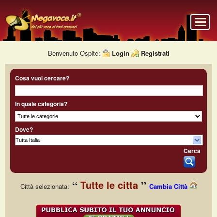
Benvenuto Ospite:
Login
Registrati
Cosa vuoi cercare?
In quale categoria?
Dove?
Cerca
Tutte le citta
Città selezionata:
Cambia Città