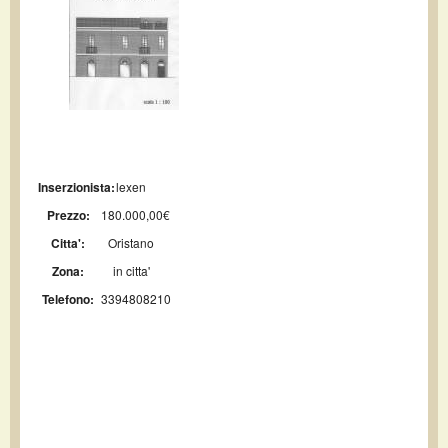
Inserzionista:
lexen
Prezzo:
180.000,00€
Citta':
Oristano
Zona:
in citta'
Telefono:
3394808210