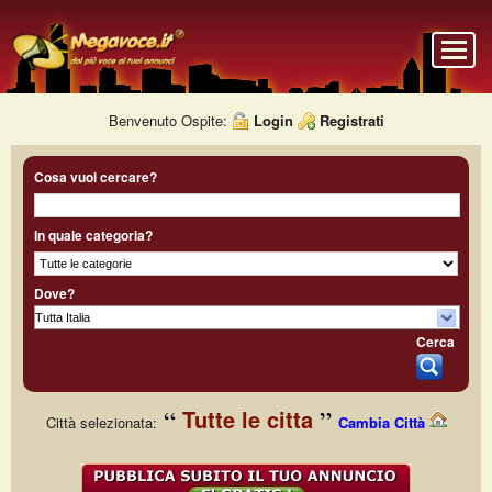
Benvenuto Ospite:
Login
Registrati
Cosa vuoi cercare?
In quale categoria?
Dove?
Cerca
Tutte le citta
Città selezionata:
Cambia Città