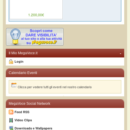
1.200,00€
-
Il Mio MegaVoce.it
Login
Calendario Eventi
Clicca per vedere tutti gli eventi nel nostro calendario
MegaVoce Social Network
Feed RSS
Video Clips
Downloads e Wallpapers