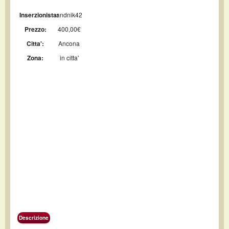
Inserzionista:
andnik42
Prezzo:
400,00€
Citta':
Ancona
Zona:
in citta'
Descrizione