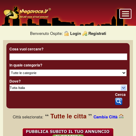
Benvenuto Ospite:
Login
Registrati
Cosa vuoi cercare?
In quale categoria?
Dove?
Cerca
Tutte le citta
Città selezionata:
Cambia Città