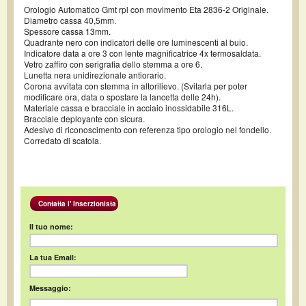
Orologio Automatico Gmt rpl con movimento Eta 2836-2 Originale.
Diametro cassa 40,5mm.
Spessore cassa 13mm.
Quadrante nero con indicatori delle ore luminescenti al buio.
Indicatore data a ore 3 con lente magnificatrice 4x termosaldata.
Vetro zaffiro con serigrafia dello stemma a ore 6.
Lunetta nera unidirezionale antiorario.
Corona avvitata con stemma in altorilievo. (Svitarla per poter
modificare ora, data o spostare la lancetta delle 24h).
Materiale cassa e bracciale in acciaio inossidabile 316L.
Bracciale deployante con sicura.
Adesivo di riconoscimento con referenza tipo orologio nel fondello.
Corredato di scatola.
Contatta l' Inserzionista
Il tuo nome:
La tua Email:
Messaggio: