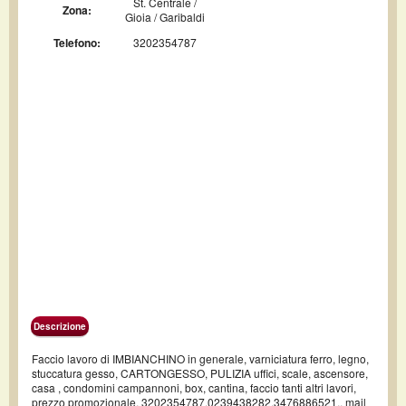
St. Centrale /
Zona:
Gioia / Garibaldi
Telefono:
3202354787
Descrizione
Faccio lavoro di IMBIANCHINO in generale, varniciatura ferro, legno,
stuccatura gesso, CARTONGESSO, PULIZIA uffici, scale, ascensore,
casa , condomini campannoni, box, cantina, faccio tanti altri lavori,
prezzo promozionale, 3202354787,0239438282,3476886521,, mail