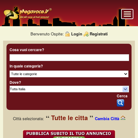
Benvenuto Ospite:
Login
Registrati
Cosa vuoi cercare?
In quale categoria?
Dove?
Cerca
Tutte le citta
Città selezionata:
Cambia Città