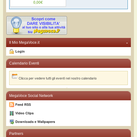
0,00€
-
Il Mio MegaVoce.it
Login
Calendario Eventi
Clicca per vedere tutti gli eventi nel nostro calendario
MegaVoce Social Network
Feed RSS
Video Clips
Downloads e Wallpapers
Partners