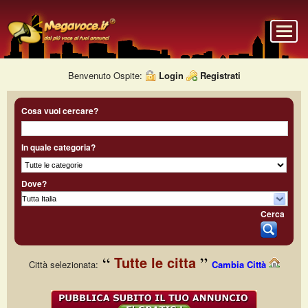
Benvenuto Ospite:
Login
Registrati
Cosa vuoi cercare?
In quale categoria?
Dove?
Cerca
Tutte le citta
Città selezionata:
Cambia Città