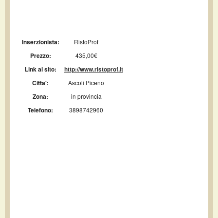
Inserzionista:
RistoProf
Prezzo:
435,00€
Link al sito:
http://www.ristoprof.it
Citta':
Ascoli Piceno
Zona:
in provincia
Telefono:
3898742960