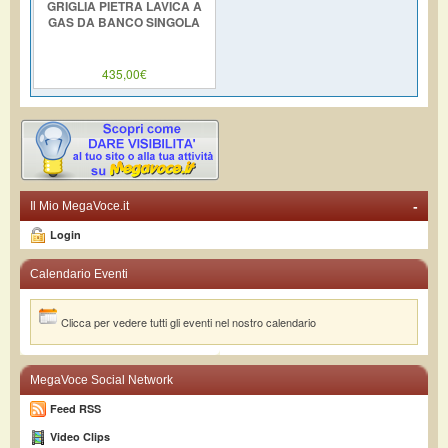
GRIGLIA PIETRA LAVICA A
GAS DA BANCO SINGOLA
435,00€
-
Il Mio MegaVoce.it
Login
Calendario Eventi
Clicca per vedere tutti gli eventi nel nostro calendario
MegaVoce Social Network
Feed RSS
Video Clips