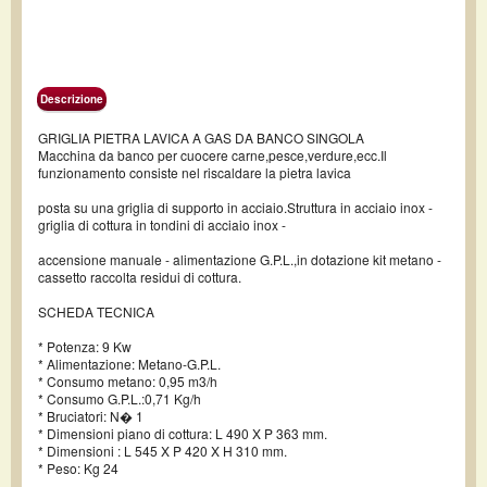
Descrizione
GRIGLIA PIETRA LAVICA A GAS DA BANCO SINGOLA
Macchina da banco per cuocere carne,pesce,verdure,ecc.Il
funzionamento consiste nel riscaldare la pietra lavica
posta su una griglia di supporto in acciaio.Struttura in acciaio inox -
griglia di cottura in tondini di acciaio inox -
accensione manuale - alimentazione G.P.L.,in dotazione kit metano -
cassetto raccolta residui di cottura.
SCHEDA TECNICA
* Potenza: 9 Kw
* Alimentazione: Metano-G.P.L.
* Consumo metano: 0,95 m3/h
* Consumo G.P.L.:0,71 Kg/h
* Bruciatori: N� 1
* Dimensioni piano di cottura: L 490 X P 363 mm.
* Dimensioni : L 545 X P 420 X H 310 mm.
* Peso: Kg 24