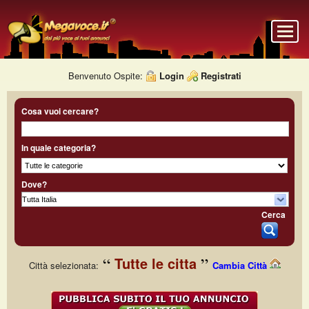
Benvenuto Ospite:
Login
Registrati
Cosa vuoi cercare?
In quale categoria?
Dove?
Cerca
Tutte le citta
Città selezionata:
Cambia Città