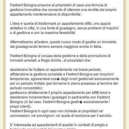
Fastrent Bologna propone ai proprietari di casa una formula di
gestione innovativa che consente di ottenere una rendita dal proprio
appartamento mantenendone la disponibilita'.
L'idea e' quella di trasformare un appartamento sfitto, uno spazio
abitativo in citta', in una fonte di guadagno, senza problemi di inquilini
o di gestione e con la massima flessibilita'.
Affermatissimo all'estero, questo nuovo modo di gestire un immobile
sta guadagnando terreno sempre maggiore anche in Italia.
Fastrent Bologna si occupa della gestione e della promozione di
immobili arredati, a Regio Emilia , di proprietari che:
desiderano far fruttare un appartamento nel breve periodo,
affidandone la gestione completa a Fastrent Bologna per locazioni
temporanee, sgravandosi cos� degli oneri gestionali esclusivamente
per un periodo limitato (per tornarne in pieno possesso al termine del
periodo concordato);
gestiscono direttamente il proprio appartamento per affitti brevi e
desiderano incrementare i guadagni in partnership con Fastrent
Bologna (in tal caso, Fastrent Bologna gestir� esclusivamente i
propri clienti).
Fastrent Bologna in ogni caso non richiede ai proprietari ne'
commissioni, ne' provvigioni, ne' quote di iscrizione per il servizio.
E' interessata ad appartamenti di qualita' in contesti di pregio e