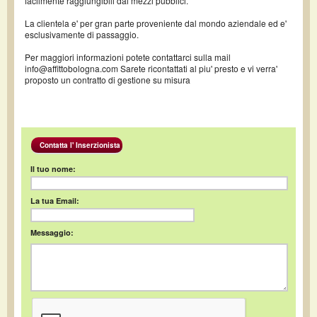
facilmente raggiungibili dai mezzi pubblici.
La clientela e' per gran parte proveniente dal mondo aziendale ed e'
esclusivamente di passaggio.
Per maggiori informazioni potete contattarci sulla mail
info@affittobologna.com Sarete ricontattati al piu' presto e vi verra'
proposto un contratto di gestione su misura
Contatta l' Inserzionista
Il tuo nome:
La tua Email:
Messaggio: