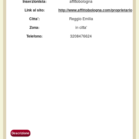
Inserzionista:
affittobologna
Link al sito:
http://www.affittobologna.com/proprietario
Citta':
Reggio Emilia
Zona:
in citta'
Telefono:
3208476624
Descrizione