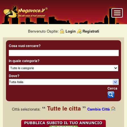
Benvenuto Ospite:
Login
Registrati
Cosa vuoi cercare?
In quale categoria?
Dove?
Cerca
Tutte le citta
Città selezionata:
Cambia Città