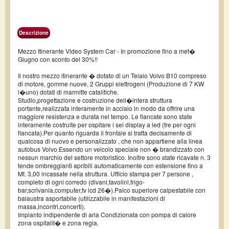
Descrizione
Mezzo Itinerante Video System Car - In promozione fino a met�
Giugno con sconto del 30%!!
Il nostro mezzo itinerante � dotato di un Telaio Volvo B10 compreso
di motore, gomme nuove, 2 Gruppi elettrogeni (Produzione di 7 KW
l�uno) dotati di marmitte catalitiche.
Studio,progettazione e costruzione dell�intera struttura
portante,realizzata interamente in acciaio in modo da offrire una
maggiore resistenza e durata nel tempo. Le fiancate sono state
interamente costruite per ospitare i sei display a led (tre per ogni
fiancata).Per quanto riguarda il frontale si tratta decisamente di
qualcosa di nuovo e personalizzato , che non appartiene alla linea
autobus Volvo.Essendo un veicolo speciale non � brandizzato con
nessun marchio del settore motoristico. Inoltre sono state ricavate n. 3
tende ombreggianti apribili automaticamente con estensione fino a
Mt. 3,00 incassate nella struttura. Ufficio stampa per 7 persone ,
completo di ogni corredo (divani,tavolini,frigo-
bar,scrivania,computer,tv lcd 26�).Palco superiore calpestabile con
balaustra asportabile (utilizzabile in manifestazioni di
massa,incontri,concerti).
Impianto indipendente di aria Condizionata con pompa di calore
zona ospitalit� e zona regia.