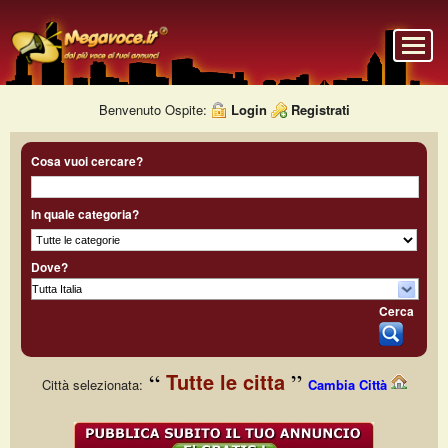
Benvenuto Ospite:
Login
Registrati
Cosa vuoi cercare?
In quale categoria?
Dove?
Cerca
Tutte le citta
Città selezionata:
Cambia Città