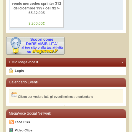
vendo mercedes sprinter 312
del dicembre 1997 cell 327-
65.32.005
3.200,00€
-
Il Mio MegaVoce.it
Login
Calendario Eventi
Clicca per vedere tutti gli eventi nel nostro calendario
MegaVoce Social Network
Feed RSS
Video Clips