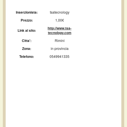
Inserzionista:
tsatecnology
Prezzo:
1,00€
http://www.tsa-
Link al sito:
tecnology.com
Citta':
Rimini
Zona:
in provincia
Telefono:
0549941335