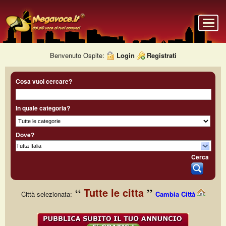
Benvenuto Ospite:
Login
Registrati
Cosa vuoi cercare?
In quale categoria?
Dove?
Cerca
Tutte le citta
Città selezionata:
Cambia Città