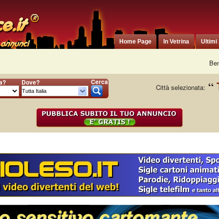
Home Page
In Vetrina
Ultimi
Ben
Cerca
ia?
Dove?
Città selezionata: