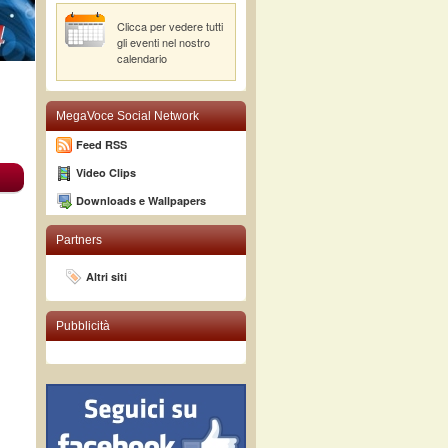
Clicca per vedere tutti
gli eventi nel nostro
calendario
MegaVoce Social Network
Feed RSS
Video Clips
Downloads e Wallpapers
Partners
Altri siti
Pubblicità