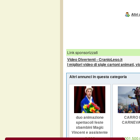
Altri
Link sponsorizzati
Video Divertenti - CranioLeso.it
I migliori video di sigle cartoni animati, v
Altri annunci in questa categoria
duo animazione
CARRO 
spettacoli feste
CARNEVA
xbambini Magic
Vincent e assistente
0,00€
1.001.500