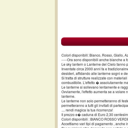
Colori disponibili: Bianco, Rosso, Giallo, A
-----Ora sono disponibili anche bianche a 
Le sky lantern o Lanterne del Cielo fanno p
Inventate circa 2000 anni fa e tradizionalm
desideri, affidando alle lanterne sogni e de
Si tratta di strutture realizzate con materi
combustibile. L'effetto � assolutamente ma
Le lanterne si sollevano lentamente e raggi
Ovviamente, l'effetto aumenta se a volare n
lanterne.
Le lanterne non solo permetteranno di fest
permetteranno a tutti gli invitati di parteci
.... rendi magica la tua ricorrenza!
Il prezzo e� caduna di Euro 2,30 centesim
Colori disponibili : BIANCO ROSSO VERDE.
Accettiamo vari tipi di pagamento , anche 