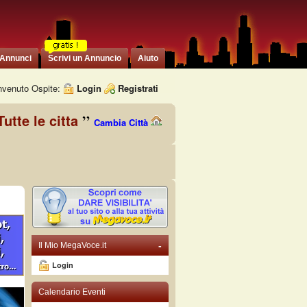
 Annunci
Scrivi un Annuncio
Aiuto
venuto Ospite:
Login
Registrati
Tutte le citta
Cambia Città
-
Il Mio MegaVoce.it
Login
Calendario Eventi