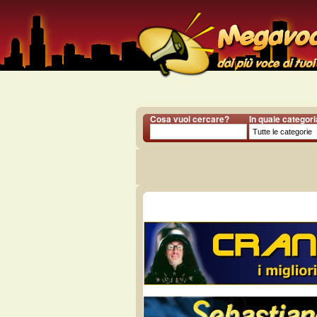
Cosa vuoi cercare?
In quale categor