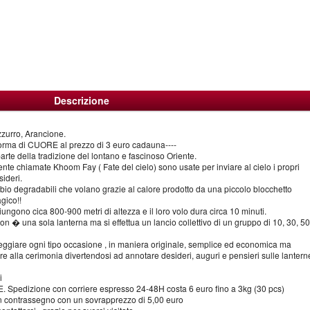
Descrizione
zzurro, Arancione.
forma di CUORE al prezzo di 3 euro cadauna----
arte della tradizione del lontano e fascinoso Oriente.
ente chiamate Khoom Fay ( Fate del cielo) sono usate per inviare al cielo i propri
sideri.
ali bio degradabili che volano grazie al calore prodotto da una piccolo blocchetto
gico!!
ungono cica 800-900 metri di altezza e il loro volo dura circa 10 minuti.
on � una sola lanterna ma si effettua un lancio collettivo di un gruppo di 10, 30, 50
eggiare ogni tipo occasione , in maniera originale, semplice ed economica ma
pare alla cerimonia divertendosi ad annotare desideri, auguri e pensieri sulle lantern
i
 Spedizione con corriere espresso 24-48H costa 6 euro fino a 3kg (30 pcs)
in contrassegno con un sovrapprezzo di 5,00 euro