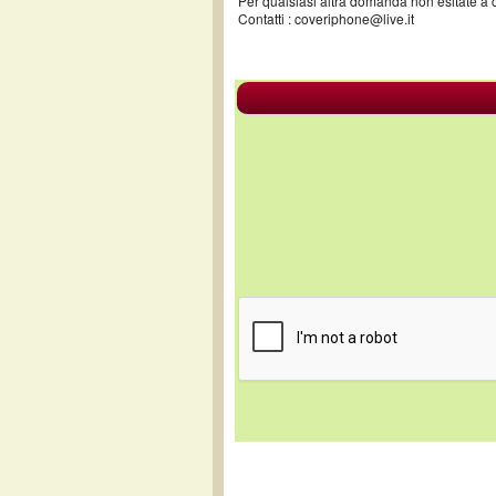
Per qualsiasi altra domanda non esitate a con
Contatti : coveriphone@live.it