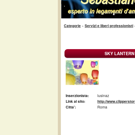
Categorie
»
Servizi e liberi professionisti
SKY LANTERN
Inserzionista:
lusinaz
Link al sito:
http://www.clipperstore
Citta':
Roma