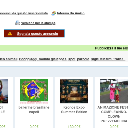
 annunci da questo inserzionista
Informa Un Amico
Versione per la stampa
Segnala questo annuncio
Pubblicizza il tuo sit
ideo animali, ridoppiaggi, mondo gialappas, spot, parodie, sigle telefilm, trailer...
DI
ballerine brasiliane
Kronos Expo
ANIMAZIONE FES
LE
napoli
Summer Edition
COMPLEANNO-
CLOWN
PREZZEMOLINA
EMPOLI
,00€
0,00€
130,00€
0,00€