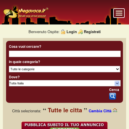
Benvenuto Ospite:
Login
Registrati
Cosa vuoi cercare?
In quale categoria?
Dove?
Cerca
Tutte le citta
Città selezionata:
Cambia Città