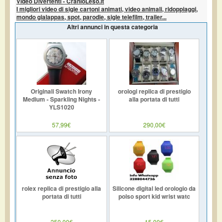
Video Divertenti - CranioLeso.it
I migliori video di sigle cartoni animati, video animali, ridoppiaggi,
mondo gialappas, spot, parodie, sigle telefilm, trailer...
Altri annunci in questa categoria
Originali Swatch Irony
orologi replica di prestigio
Medium - Sparkling Nights -
alla portata di tutti
YLS1020
57,99€
290,00€
rolex replica di prestigio alla
Silicone digital led orologio da
portata di tutti
polso sport kid wrist watc
250,00€
15,00€