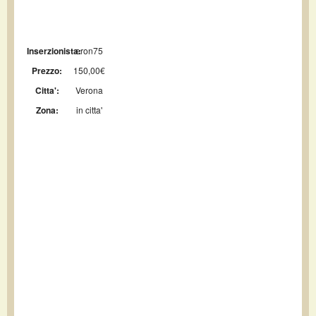
Inserzionista:
eron75
Prezzo:
150,00€
Citta':
Verona
Zona:
in citta'