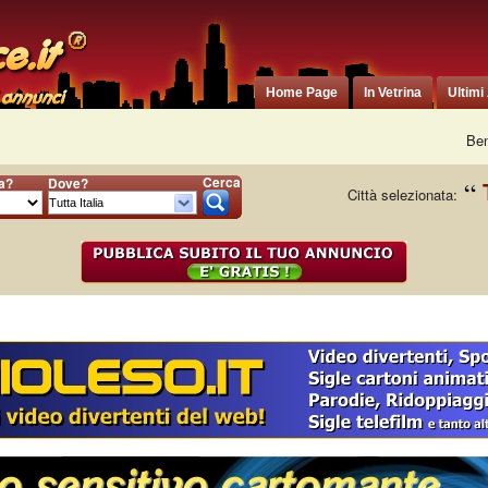
Home Page
In Vetrina
Ultimi
Ben
Cerca
ia?
Dove?
Città selezionata: