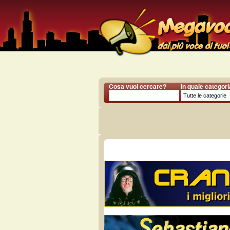
Cosa vuoi cercare?
In quale categor