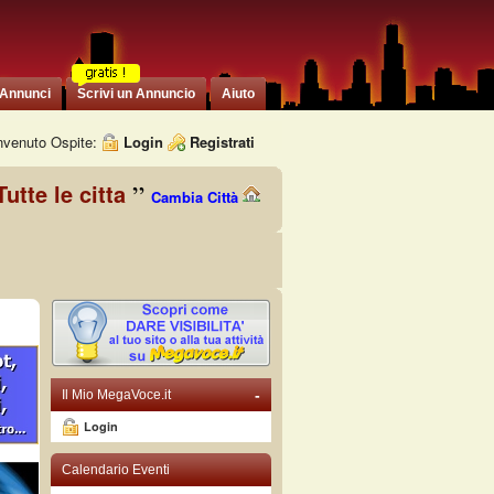
 Annunci
Scrivi un Annuncio
Aiuto
venuto Ospite:
Login
Registrati
Tutte le citta
Cambia Città
-
Il Mio MegaVoce.it
Login
Calendario Eventi