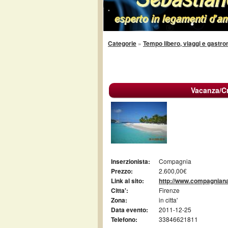
Categorie
»
Tempo libero, viaggi e gastr
Vacanza/Cr
Inserzionista:
Compagnia
Prezzo:
2.600,00€
Link al sito:
http://www.compagnian
Citta':
Firenze
Zona:
in citta'
Data evento:
2011-12-25
Telefono:
33846621811