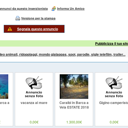
 annunci da questo inserzionista
Informa Un Amico
Versione per la stampa
Segnala questo annuncio
Pubblicizza il tuo sit
ideo animali, ridoppiaggi, mondo gialappas, spot, parodie, sigle telefilm, trailer...
arca a
vacanza al mare
Caraibi in Barca a
Gigino camperist
Vela ESTATE 2018
€
0,00€
1.300,00€
0,00€