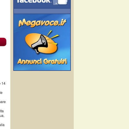
o 14
le
mare
lta
ua,
lla