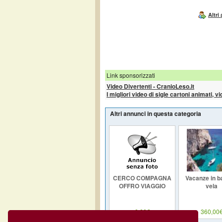
Altri
Link sponsorizzati
Video Divertenti - CranioLeso.it
I migliori video di sigle cartoni animati, v
Altri annunci in questa categoria
CERCO COMPAGNA
Vacanze in b
OFFRO VIAGGIO
vela
0,00€
360,00