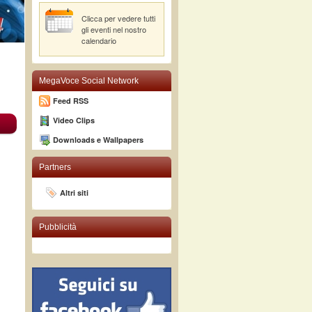
Clicca per vedere tutti
gli eventi nel nostro
calendario
MegaVoce Social Network
Feed RSS
Video Clips
Downloads e Wallpapers
Partners
Altri siti
Pubblicità