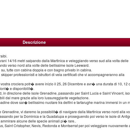
Descrizione
aibi.
arani 14/16 metri salpando dalla Martinica e veleggiando verso sud alla volta delle
do verso nord alla volte delle bellissime isole Leeward.
n su, tutte con cabina doppia e con bagno privato in cabina.
 skipper professionisti e istruttori di vela certificati che vi accompagneranno alla
 vostra crociera potr� avere inizio il 25, 26 Dicembre e avr� una durata di 10, 12 
olont� e disponibilit�.
, in direzione delle isole Grenadine, passando per Saint Lucia e Saint Vincent, iso
ibili dal mare grazie alla loro lussureggiante vegetazione.
nadine dove sar� bellissimo nuotare tra delfini e tartarughe marina immersi in un 
 Grenadine, vi daremo la possibilit� di navigare dalla Martinica verso nord alla vo
passando per la Dominica e la Guadalupa e proseguendo poi verso le isole di Antig
 ammirare alcune delle specie animali pi� rare..
ius, Saint Cristopher, Nevis, Redonda e Montserrat per poi veleggiare nuovamente a