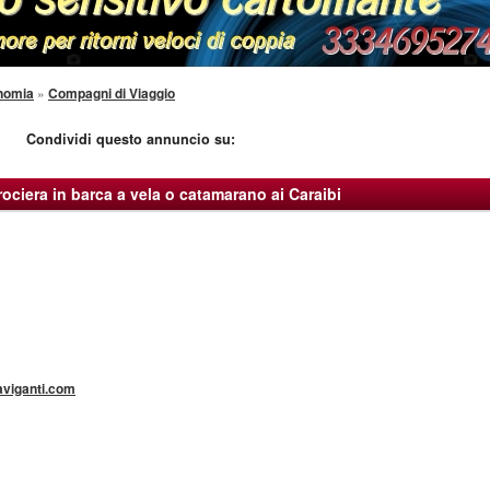
onomia
»
Compagni di Viaggio
Condividi questo annuncio su:
ociera in barca a vela o catamarano ai Caraibi
aviganti.com