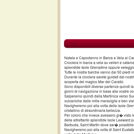
Natale e Capodanno in Barca a Vela ai Car
Crociera in barca a vela su velieri e catam
splendide Isole Grenadine oppure veleggian
Tutte le nostre barche vanno dai 50 piedi i
Durante la crociera sarete guidati dai nostri
scoperta del magico Mar dei Caraibi.
Sono disponibili diverse partenze quindi la
giorni di navigazione in base alle vostre v
Salperemo quindi dalla Martinica verso Sud
vulcaniche dalle mille meraviglie e ben vis
Navigheremo poi alla volta delle isole Gre
cristallino di straordinaria bellezza.
Per coloro che invece avessero gi� visto le
delle altrettanto splendide isole Leeward 
Barbuda, Saint Martin dove sar� possibile
Navigheremo poi alla volta di Saint Eustat