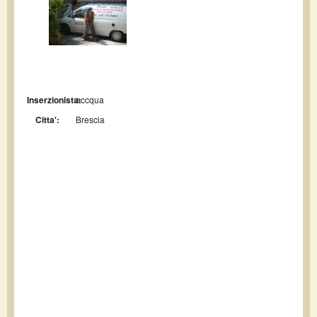
Inserzionista:
accqua
Citta':
Brescia