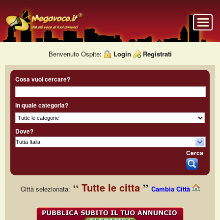
Benvenuto Ospite:
Login
Registrati
Cosa vuoi cercare?
In quale categoria?
Dove?
Cerca
Tutte le citta
Città selezionata:
Cambia Città