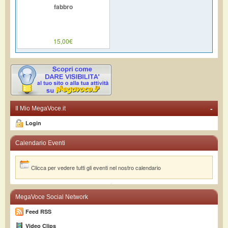
fabbro
15,00€
-
Il Mio MegaVoce.it
Login
Calendario Eventi
Clicca per vedere tutti gli eventi nel nostro calendario
MegaVoce Social Network
Feed RSS
Video Clips