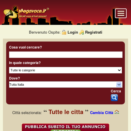
Benvenuto Ospite:
Login
Registrati
Cosa vuoi cercare?
In quale categoria?
Dove?
Cerca
Tutte le citta
Città selezionata:
Cambia Città