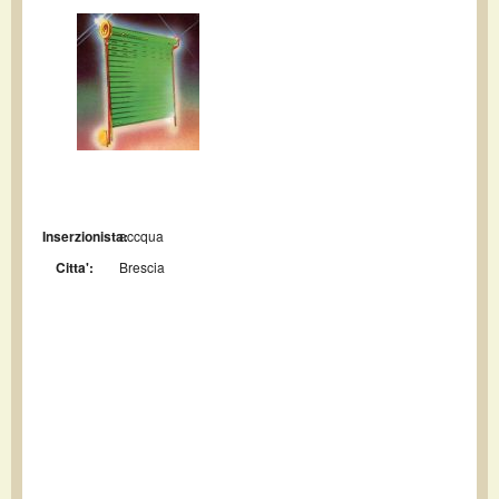
Inserzionista:
accqua
Citta':
Brescia