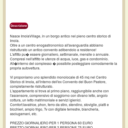
Descrizione
Nasce ImolaVillage, in un borgo antico nel pieno centro storico di
Imola.
Oltre a un centro enogastronomico all'avanguardia abbiamo
ristrutturato un antico convento adibendolo a residence!
L'affitto pu� essere giornaliero, settimanale, mensile o annuale.
Compresi nell'affitto le utenze di acqua, luce, gas e condominio.
All�interno del complesso � possibile posteggiare comodamente la
propria autovettura.
Vi proponiamo uno splendido monolocale di 45 mq nel Centro
Storico di Imola, all'interno dell'ex Convento del Buon Pastore,
completamente ristrutturato.
L'appartamento si trova al primo piano, raggiungibile anche con
l'ascensore, comprensivo di soggiorno con divano letto, angolo
cottura, un letto matrimoniale e servizi igienici.
Comfort:lavatrice, phon, ferro da stiro, stendino, stoviglie, piatti e
bicchieri, ampio frigo, Tv con digitale terrestre, biancheria,
asciugamani, etc.
PREZZO GIORNALIERO PER 1 PERSONA 60 EURO
PREZZO GIORNALIERO PER 2 PERSONE 75 EURO