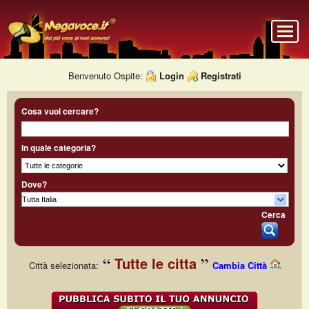
Benvenuto Ospite:
Login
Registrati
Cosa vuoi cercare?
In quale categoria?
Dove?
Cerca
Tutte le citta
Città selezionata:
Cambia Città