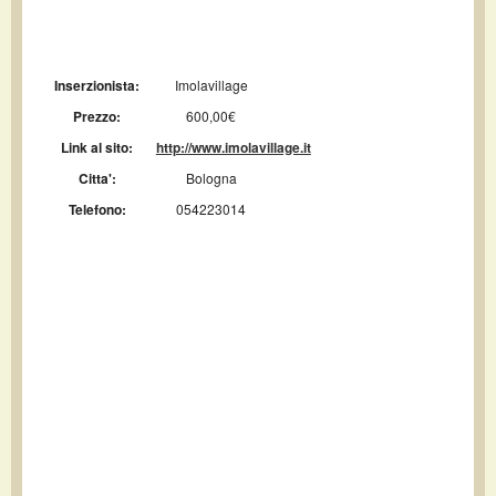
Inserzionista:
Imolavillage
Prezzo:
600,00€
Link al sito:
http://www.imolavillage.it
Citta':
Bologna
Telefono:
054223014