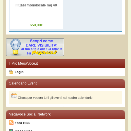
Fittasi monolocale mq 40
650,00€
-
Il Mio MegaVoce.it
Login
Calendario Eventi
Clicca per vedere tutti gli eventi nel nostro calendario
MegaVoce Social Network
Feed RSS
Video Clips