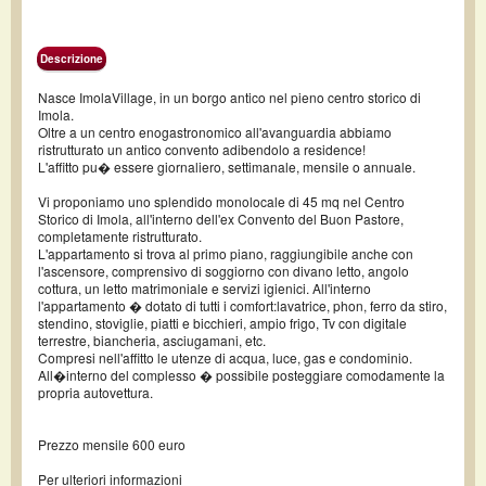
Descrizione
Nasce ImolaVillage, in un borgo antico nel pieno centro storico di
Imola.
Oltre a un centro enogastronomico all'avanguardia abbiamo
ristrutturato un antico convento adibendolo a residence!
L'affitto pu� essere giornaliero, settimanale, mensile o annuale.
Vi proponiamo uno splendido monolocale di 45 mq nel Centro
Storico di Imola, all'interno dell'ex Convento del Buon Pastore,
completamente ristrutturato.
L'appartamento si trova al primo piano, raggiungibile anche con
l'ascensore, comprensivo di soggiorno con divano letto, angolo
cottura, un letto matrimoniale e servizi igienici. All'interno
l'appartamento � dotato di tutti i comfort:lavatrice, phon, ferro da stiro,
stendino, stoviglie, piatti e bicchieri, ampio frigo, Tv con digitale
terrestre, biancheria, asciugamani, etc.
Compresi nell'affitto le utenze di acqua, luce, gas e condominio.
All�interno del complesso � possibile posteggiare comodamente la
propria autovettura.
Prezzo mensile 600 euro
Per ulteriori informazioni