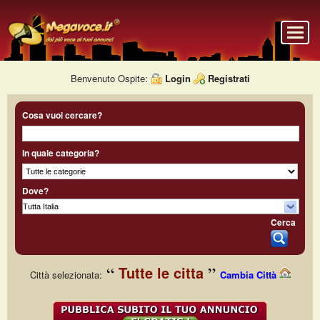
Benvenuto Ospite:
Login
Registrati
Cosa vuoi cercare?
In quale categoria?
Dove?
Cerca
Tutte le citta
Città selezionata:
Cambia Città