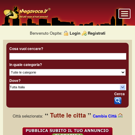
Benvenuto Ospite:
Login
Registrati
Cosa vuoi cercare?
In quale categoria?
Dove?
Cerca
Tutte le citta
Città selezionata:
Cambia Città