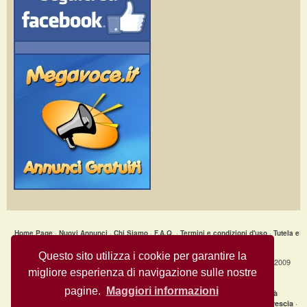
Home Page
·
Nuovi Annunci
·
Chi Siamo
·
F.A.Q.
·
Termini e condizioni d'uso
·
Tutela e
Sicurezza
·
Privacy
·
Aiuto
Questo sito utilizza i cookie per garantire la
Annunci Gratuiti » Ceramica Artistica - Brocca_0003_Anonimo © Copyright 2009
migliore esperienza di navigazione sulle nostre
- All Rights Reserved.
MegaVoce.it
pagine.
Maggiori informazioni
|
Annunci recenti per città
clicca qui per la lista completa delle città
·
·
·
Annunci gratuiti Milano
Annunci gratuiti Bologna
Annunci gratuiti Brescia