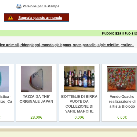
Versione per la stampa
Segnala questo annuncio
Pubblicizza il tuo sit
ideo animali, ridoppiaggi, mondo gialappas, spot, parodie, sigle telefilm, trailer...
stica -
TAZZA DA THE'
BOTTIGLIE DI BIRRA
Vendo Quadro
nzo_Caruso
ORIGINALE JAPAN
VUOTE DA
realizzazione di
COLLEZIONE DI
artista Biologo
VARIE MARCHE
VENDO A SOLO 1
€
28,00€
0,00€
0,00€
EURO