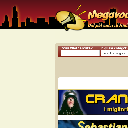
Cosa vuoi cercare?
In quale categor