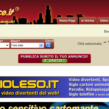
Home Page
In Vetrina
Ultimi
Ben
Cerca
ia?
Dove?
Città selezionata: