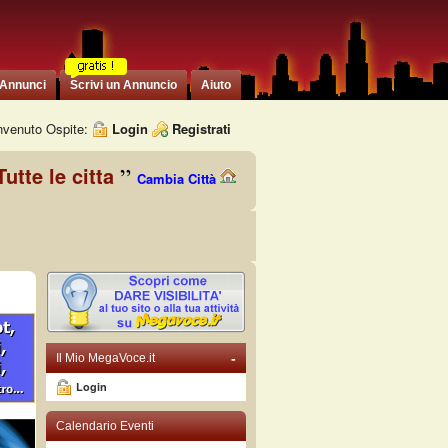
 Annunci
Scrivi un Annuncio
Aiuto
venuto Ospite:
Login
Registrati
Tutte le citta
Cambia Città
-
Il Mio MegaVoce.it
Login
Calendario Eventi