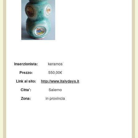
Inserzionista:
keramos
Prezzo:
550,00€
Link al sito:
http://www.italydays.it
Citta':
Salerno
Zona:
in provincia