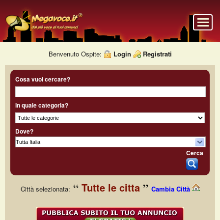
Benvenuto Ospite:
Login
Registrati
Cosa vuoi cercare?
In quale categoria?
Dove?
Cerca
Tutte le citta
Città selezionata:
Cambia Città