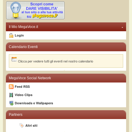
-
Il Mio MegaVoce.it
Login
Calendario Eventi
Clicca per vedere tutti gli eventi nel nostro calendario
MegaVoce Social Network
Feed RSS
Video Clips
Downloads e Wallpapers
Partners
Altri siti