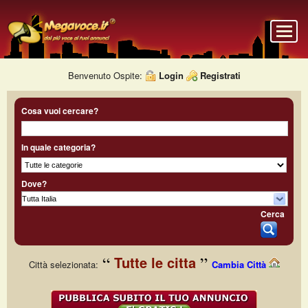
Benvenuto Ospite:
Login
Registrati
Cosa vuoi cercare?
In quale categoria?
Dove?
Cerca
Tutte le citta
Città selezionata:
Cambia Città