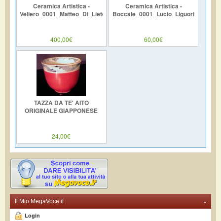
Ceramica Artistica -
Ceramica Artistica -
Veliero_0001_Matteo_Di_Lieto
Boccale_0001_Lucio_Liguori
400,00€
60,00€
TAZZA DA TE' AITO
ORIGINALE GIAPPONESE
24,00€
-
Il Mio MegaVoce.it
Login