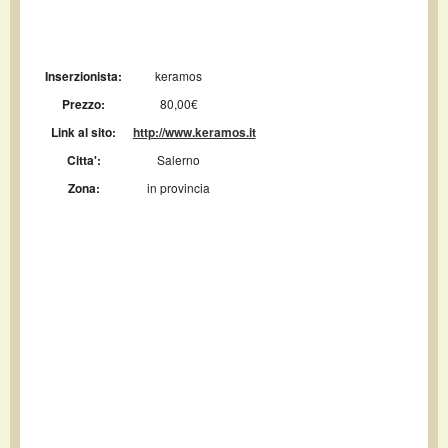
Inserzionista:
keramos
Prezzo:
80,00€
Link al sito:
http://www.keramos.it
Citta':
Salerno
Zona:
in provincia