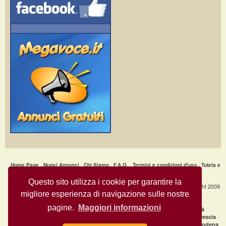
Home Page
·
Nuovi Annunci
·
Chi Siamo
·
F.A.Q.
·
Termini e condizioni d'uso
·
Tutela e
Sicurezza
·
Privacy
·
Aiuto
Questo sito utilizza i cookie per garantire la
Annunci Gratuiti » Ceramica Artistica - Tazza_0003_Totem_e_Tabu © Copyright 2009
migliore esperienza di navigazione sulle nostre
- All Rights Reserved.
MegaVoce.it
pagine.
Maggiori informazioni
|
Annunci recenti per città
clicca qui per la lista completa delle città
·
·
·
Annunci gratuiti Milano
Annunci gratuiti Bologna
Annunci gratuiti Brescia
·
·
Annunci gratuiti Firenze
Annunci gratuiti Genova
Annunci gratuiti Modena