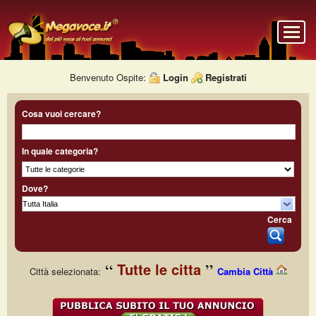
Benvenuto Ospite:
Login
Registrati
Cosa vuoi cercare?
In quale categoria?
Dove?
Cerca
Tutte le citta
Città selezionata:
Cambia Città