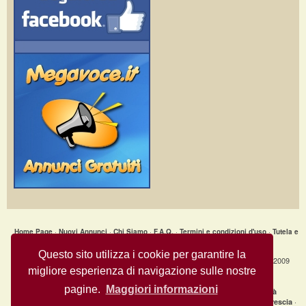
Home Page
·
Nuovi Annunci
·
Chi Siamo
·
F.A.Q.
·
Termini e condizioni d'uso
·
Tutela e
Sicurezza
·
Privacy
·
Aiuto
Questo sito utilizza i cookie per garantire la
Annunci Gratuiti » Ceramica Artistica - Asino_0005_Vietri_Italy © Copyright 2009
migliore esperienza di navigazione sulle nostre
- All Rights Reserved.
MegaVoce.it
pagine.
Maggiori informazioni
|
Annunci recenti per città
clicca qui per la lista completa delle città
·
·
·
Annunci gratuiti Milano
Annunci gratuiti Bologna
Annunci gratuiti Brescia