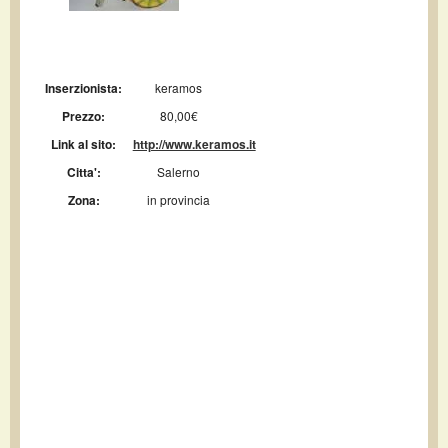
Inserzionista:
keramos
Prezzo:
80,00€
Link al sito:
http://www.keramos.it
Citta':
Salerno
Zona:
in provincia